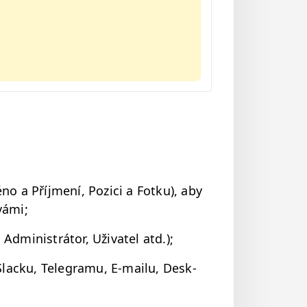
o a Příj­mení, Pozi­ci a Fotku), aby
vámi;
 Admin­istrá­tor, Uži­va­tel atd.);
Slacku, Telegra­mu, E‑mailu, Desk­