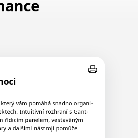
nance
moci
tů, který vám pomáhá snad­no orga­ni­
k­tech. Intu­itivní rozhraní s Gant­
m řídicím pan­elem, ves­tavěným
ory a další­mi nástro­ji pomůže