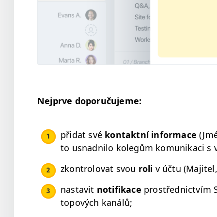
Nejprve doporuču­jeme:
při­dat své
kon­tak­t­ní infor­ma­ce
(Jmén
to usnad­ni­lo kolegům komu­nikaci s 
zkon­trolo­vat svou
roli
v účtu (Maji­tel,
nas­tavit
noti­fikace
prostřed­nictvím 
topových kanálů;