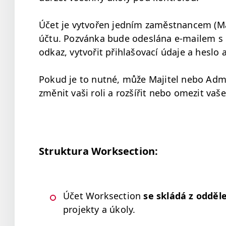
Účet je vytvořen jed­ním zaměst­nancem (Maji
účtu. Pozván­ka bude odeslá­na e‑mailem s 
odkaz, vytvořit přih­lašo­vací úda­je a hes­lo a
Pokud je to nut­né, může Maji­tel nebo Admin­
změnit vaši roli a rozšířit nebo omez­it vaše
Struk­tu­ra Worksection:
Účet Work­sec­tion
se skládá z
odd­ěl
pro­jek­ty a úkoly.