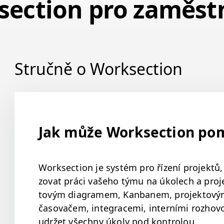
section pro zaměst
Stručně o Worksection
Jak může Worksection po
Work­sec­tion je sys­tém pro řízení pro­jek­
zo­vat prá­ci vaše­ho týmu na úkolech a pro­je
tovým dia­gramem, Kan­banem, pro­jek­tový
časo­vačem, inte­grace­mi, interní­mi rozhov
udržet všech­ny úkoly pod kontrolou.