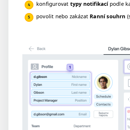
kon­fig­urovat
typy noti­fikací
podle k
povolit nebo zakázat
Ran­ní souhrn
(