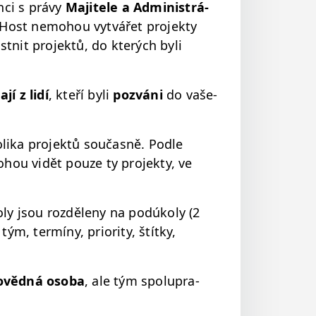
­ci s právy
Majitele a Admin­istrá­
a Host nemo­hou vytvářet pro­jek­ty
nit pro­jek­tů, do kterých byli
­jí z lidí
, kteří byli
pozváni
do vaše­
i­ka pro­jek­tů součas­ně. Podle
hou vidět pouze ty pro­jek­ty, ve
oly jsou rozděle­ny na podúkoly (2
m, ter­míny, pri­or­i­ty, štítky,
ověd­ná oso­ba
, ale tým spolupra­