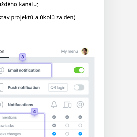
aždého kanálu;
stav pro­jek­tů a úkolů za den).