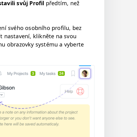
­tavili svůj
Pro­fil
předtím, než
vení svého osob­ního pro­filu, bez
ít nas­tavení, klikněte na svou
u obra­zovky sys­té­mu a vyberte