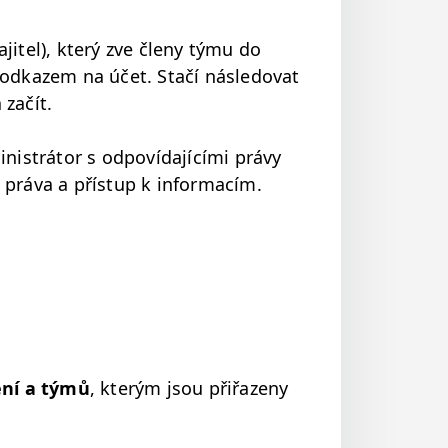
­tel), který zve čle­ny týmu do
odkazem na účet. Stačí násle­dovat
 začít.
istrá­tor s odpoví­da­jící­mi právy
 prá­va a příst­up k informacím.
ení a týmů
, kterým jsou přiřazeny