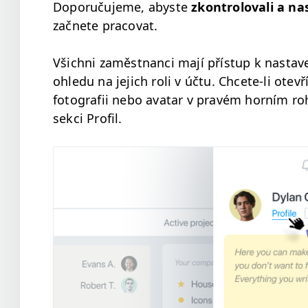
Doporuču­jeme, abyste
zkon­trolo­vali a nas
začnete pracovat.
Všich­ni zaměst­nan­ci mají příst­up k nas­ta
ohle­du na jejich roli v účtu. Chcete-li otevř
fotografii nebo avatar v pravém horním roh
sek­ci Profil.