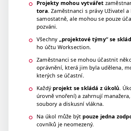
Pro­jek­ty mohou vytvářet
zaměst­nan
to­ra
. Zaměst­nan­ci s právy Uži­va­tel 
samostat­ně, ale mohou se pouze účast­
pozváni.
Všech­ny
„
pro­jek­tové týmy“
se sklá­da
ho účtu Worksection.
Zaměst­nan­ci se mohou účast­nit něko­l
oprávnění, která jim byla uděle­na, mo
kterých se účastní.
Každý
pro­jekt se skládá z úkolů
. Úk
úrovně vnoření) a zahrnu­jí man­ažera, tý
soubo­ry a diskus­ní vlákna.
Na úkol může být
pouze jed­na zod­p
cov­níků je neomezený.