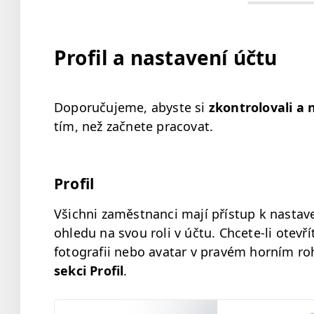
Profil a nastavení účtu
Doporuču­jeme, abyste si
zkon­trolo­vali a n
tím, než začnete pra­co­v­at.
Pro­fil
Všich­ni zaměst­nan­ci mají příst­up k nas­ta
ohle­du na svou roli v účtu. Chcete-li otevří
fotografii nebo avatar v pravém horním roh
sek­ci Pro­fil
.