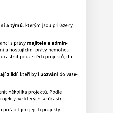
ení a týmů
, kterým jsou přiřazeny
an­ci s právy
majitele a admin­
ý­mi a hos­tu­jící­mi právy nemo­hou
účast­nit pouze těch pro­jek­tů, do
­jí z lidí
, kteří byli
pozváni
do vaše­
t něko­li­ka pro­jek­tů. Podle
o­jek­ty, ve kterých se účastní.
a přiřa­dit jim jejich pro­jek­ty