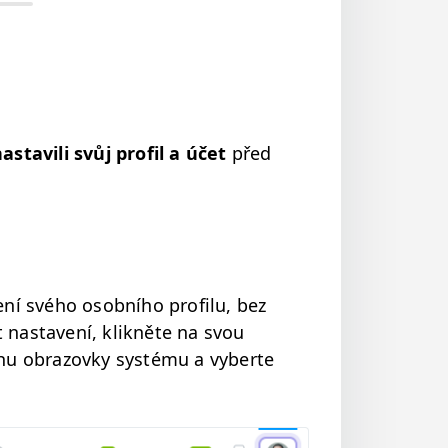
as­tavili svůj pro­fil a účet
před
vení svého osob­ního pro­filu, bez
t nas­tavení, klikněte na svou
u obra­zovky sys­té­mu a vyberte