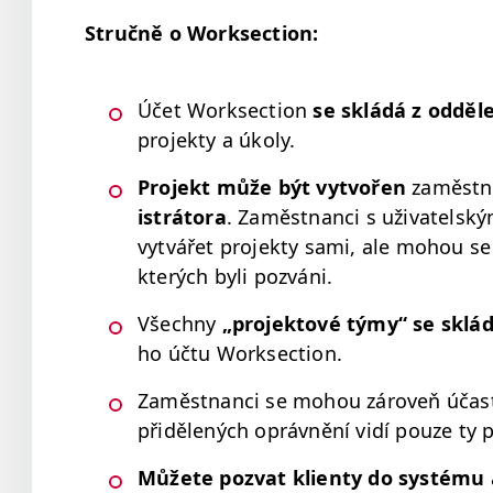
Stručně o Worksection:
Účet Work­sec­tion
se skládá z
odd­ěl
pro­jek­ty a úkoly.
Pro­jekt může být vytvořen
zaměst­n
istrá­to­ra
. Zaměst­nan­ci s uži­va­tel­sk
vytvářet pro­jek­ty sami, ale mohou se 
kterých byli pozváni.
Všech­ny
„
pro­jek­tové týmy“
se sklá­da
ho účtu Worksection.
Zaměst­nan­ci se mohou zároveň účast­ni
přidělených oprávnění vidí pouze ty pr
Můžete poz­vat klien­ty do sys­té­mu