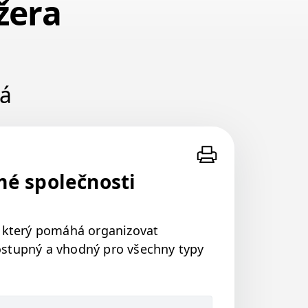
žera
dá
é společnosti
, který pomáhá orga­ni­zo­vat
s­tup­ný a vhod­ný pro všech­ny typy