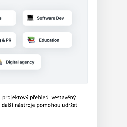
 pro­jek­tový přehled, ves­tavěný
a další nástro­je pomo­hou udržet