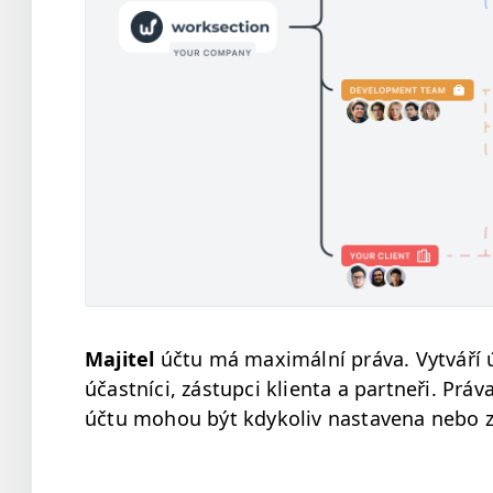
Maji­tel
účtu má max­imál­ní prá­va. Vytváří 
účast­ní­ci, zás­tup­ci klien­ta a part­neři. Pr
účtu mohou být kdyko­liv nas­tave­na nebo