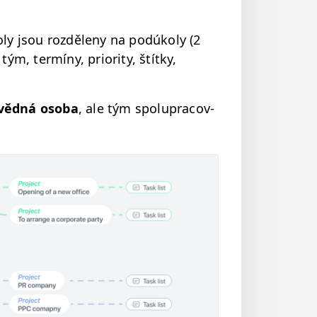
oly jsou rozděle­ny na podúkoly (2
m, ter­míny, pri­or­i­ty, štítky,
věd­ná oso­ba
, ale tým spolupra­cov­