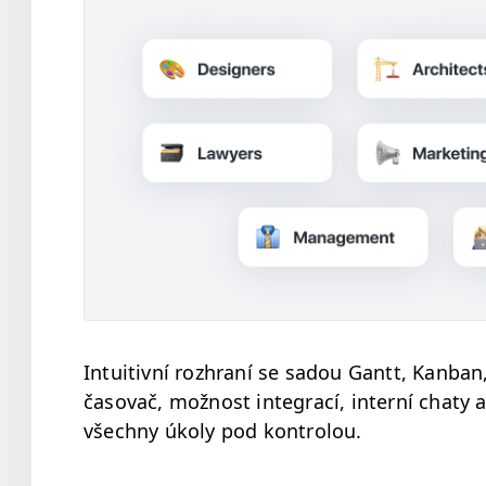
Intu­itivní rozhraní se sadou Gantt, Kan­ban,
časo­vač, možnost inte­grací, interní chaty 
všech­ny úkoly pod kontrolou.