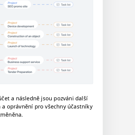
účet a násled­ně jsou pozváni další
á­va a oprávnění pro všech­ny účast­níky
 změněna.