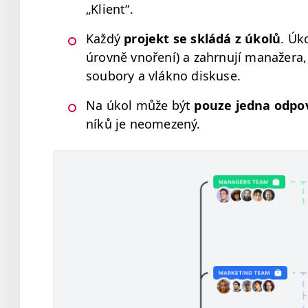
„
Klient“.
Každý
pro­jekt se skládá z úkolů
. Úk
úrovně vnoření) a zahrnu­jí man­ažera, tý
soubo­ry a vlá­kno diskuse.
Na úkol může být
pouze jed­na odpo
níků je neomezený.