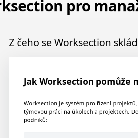
ksection pro mana
Z čeho se Worksection sklá
Stručně o Worksection
Nastavení profilu
Úkoly a komunikace
Jak Worksection pomůže m
Oznámení a nastavení
Work­sec­tion je sys­tém pro řízení pro­jek­tů
Nástroje
týmovou prá­ci na úkolech a pro­jek­tech. Do
podniků:
Rychlý start