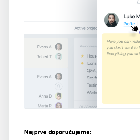
Nejprve doporuču­jeme: