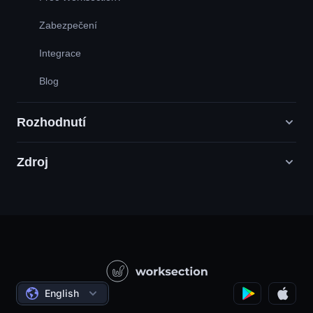
Zabezpečení
Integrace
Blog
Rozhodnutí
Zdroj
Agentury digitálního marketingu
PR / HR / Kreativní / Poradenství
Podpůrná služba
Potravinářské společnosti
Otázka - odpověď
Konstrukce
Video tutoriály
Státní / Sociální projekty
Dohody
English
Řízení projektů