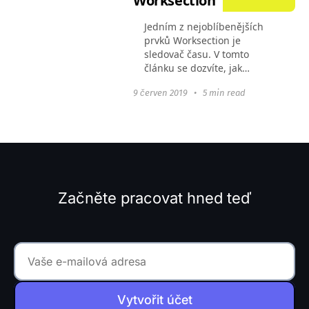
Worksection
Jedním z nejoblíbenějších
prvků Worksection je
sledovač času. V tomto
článku se dozvíte, jak
ukrajinské firmy používají
9 červen 2019
•
5 min read
software pro sledování času,
aby spočítaly náklady na
práci, další účely tohoto...
Začněte pracovat hned teď
Vytvořit účet