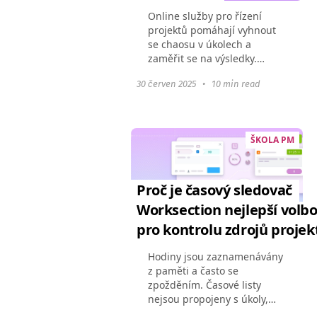
Online služby pro řízení
projektů pomáhají vyhnout
se chaosu v úkolech a
zaměřit se na výsledky.
Zvýšení produktivity díky
30 červen 2025
•
10 min read
digitálním nástrojům je
zaznamenáno 63 %
projektovými manažery.
Většina správců...
ŠKOLA PM
Proč je časový sledovač
Worksection nejlepší volb
pro kontrolu zdrojů projek
Hodiny jsou zaznamenávány
z paměti a často se
zpožděním. Časové listy
nejsou propojeny s úkoly,
takže zprávy musí být