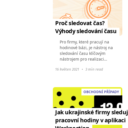
Proč sledovat čas?
Výhody sledování času
Pro firmy, které pracují na
hodinové bázi, je nástroj na
sledování času klíčovým
nástrojem pro realizaci
projektů a úkolů. Například
16 květen 2021
•
3 min read
náš klient, agentura pro
výkonnostní marketing
ROMAN.UA, významně
zvýšila...
OBCHODNÍ PŘÍPADY
Jak ukrajinské firmy sleduj
pracovní hodiny v aplikaci