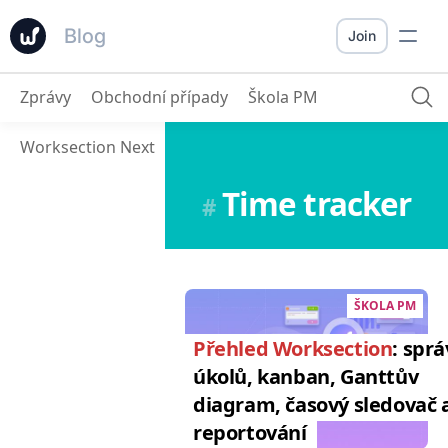
Blog
Join
Zprávy
Obchodní případy
Škola PM
Worksection Next
Time tracker
#
ŠKOLA PM
Přehled Worksection
: spr
úkolů, kanban, Ganttův
diagram, časový sledovač 
reportování