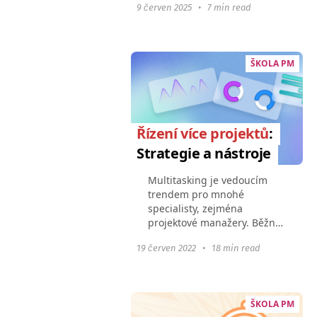
9 červen 2025
•
7 min read
sestavovány ručně. To
zvyšuje odpor a pocit
nadměrné kontroly v týmu. V
důsledku toho...
ŠKOLA PM
Řízení více projektů
:
Strategie a nástroje
Multitasking je vedoucím
trendem pro mnohé
specialisty, zejména
projektové manažery. Běžné
je pro ně současně řídit více
19 červen 2022
•
18 min read
projektů. Aby bylo možné
efektivně řídit několik
projektů najednou, je třeba
se...
ŠKOLA PM