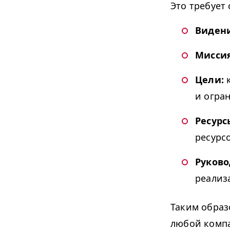
Это требует
Виден
Мисси
Цели:
к
и огра
Ресурс
ресурс
Руково
реализ
Таким образ
любой компа