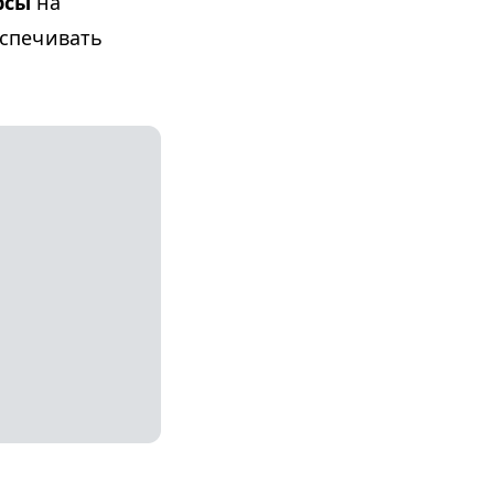
рсы
на
спечивать