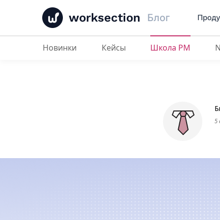
worksection
Блог
Проду
Новинки
Кейсы
Школа PM
Стратегия против Тактики
: В че
Б
5