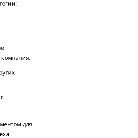
тегии:
ые
 компания.
ругих
ля
ументом для
еха.