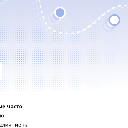
ые часто
но
 влияние на