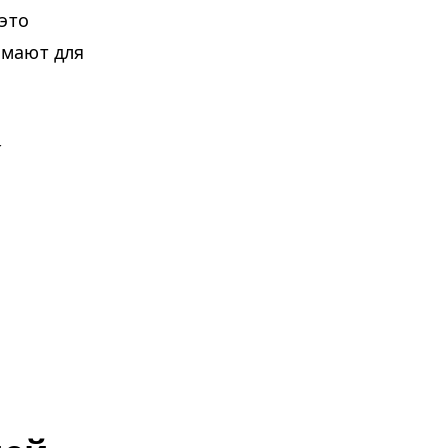
это
имают для
х