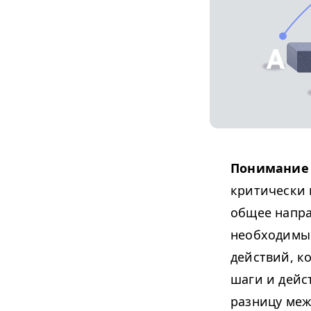
Понимание 
критически
общее напра
необходимые
действий, к
шаги и дейс
разницу межд