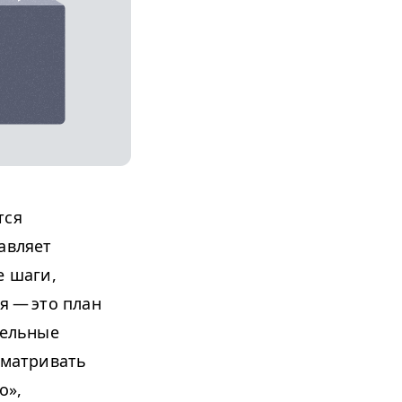
тся
тавляет
е шаги,
я — это план
дельные
сматривать
о»,