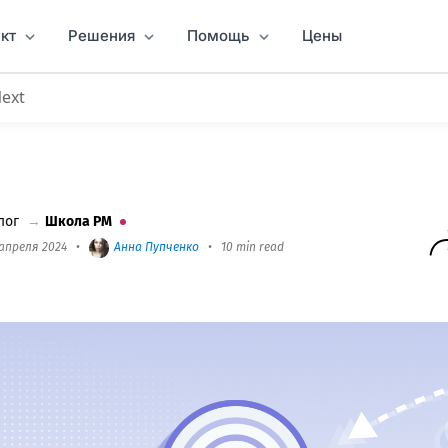
кт
Решения
Помощь
Цены
Next
м разница?
лог
→
Школа PM
 апреля 2024
•
Анна Пупченко
•
10 min read