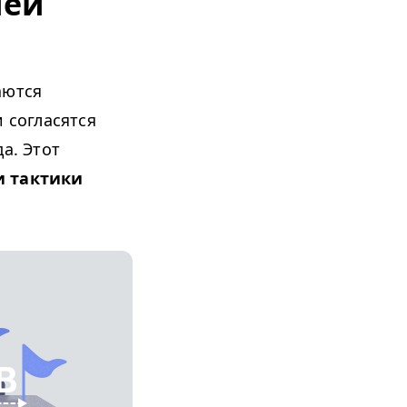
ией
аются
 согласятся
а. Этот
и тактики