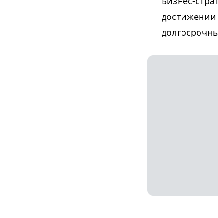
Бизнес-стра
достижении 
долгосрочны