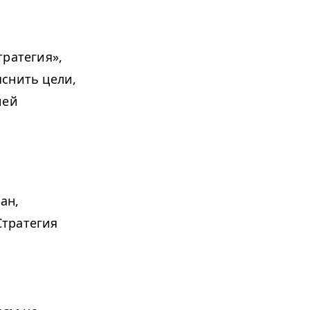
тратегия»,
снить цели,
ией
ан,
Стратегия