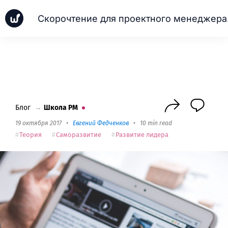
Скороч
Новинки
Кейсы
Школа PM
Next
Блог
→
Школа PM
19 октября 2017
•
Евгений Федченков
•
10 min read
Теория
Саморазвитие
Развитие лидера