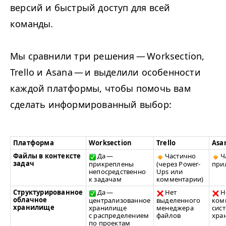
версий и быстрый доступ для всей
команды.
Мы сравнили три решения — Work­sec­tion,
Trel­lo и Asana — и выделили особенности
каждой платформы, чтобы помочь вам
сделать информированный выбор:
Платформа
Work­sec­tion
Trel­lo
Asa
Файлы в контексте
Да —
Частично
Ч
задач
прикреплены
(через Pow­er-
при
непосредственно
Ups или
к задачам
комментарии)
Структурированное
Да —
Нет
Н
облачное
централизованное
выделенного
ком
хранилище
хранилище
менеджера
сис
с распределением
файлов
хра
по проектам