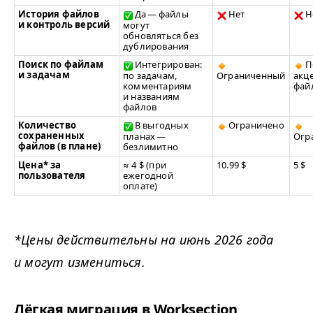
История файлов
Да — файлы
Нет
Н
и контроль версий
могут
обновляться без
дублирования
Поиск по файлам
Интегрирован:
П
и задачам
по задачам,
Ограниченный
акце
комментариям
фай
и названиям
файлов
Количество
В выгодных
Ограничено
сохраненных
планах —
Огр
файлов (в плане)
безлимитно
Цена* за
≈ 4 $ (при
10.99 $
5 $
пользователя
ежегодной
оплате)
*Цены действительны на июнь 2026 года
и могут измениться.
Лёгкая миграция в Work­sec­tion