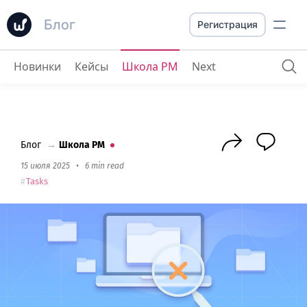
Блог
Регистрация
Новинки
Кейсы
Школа PM
Next
Как Worksection помогает вам избежать потери файлов и тратить время на поиски
Блог
→
Школа PM
15 июля 2025
•
6 min read
Tasks