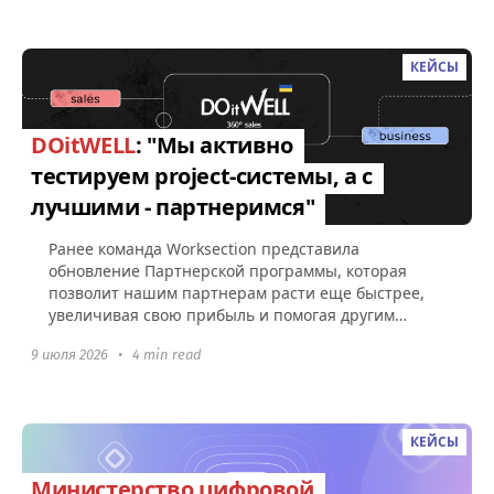
КЕЙСЫ
DOitWELL
: "Мы активно
тестируем project-системы, а с
лучшими - партнеримся"
Ранее команда Worksection представила
обновление Партнерской программы, которая
позволит нашим партнерам расти еще быстрее,
увеличивая свою прибыль и помогая другим
компаниям эффективно управлять командами...
9 июля 2026
•
4 min read
КЕЙСЫ
Министерство цифровой