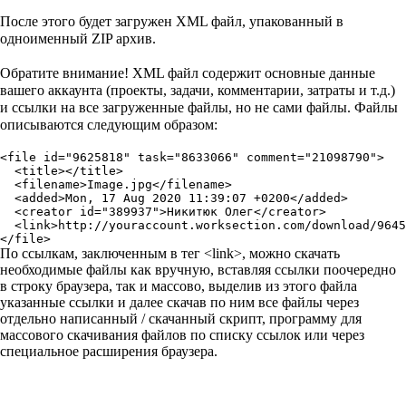
После этого будет загружен XML файл, упакованный в
одноименный ZIP архив.
Обратите внимание!
XML файл содержит основные данные
вашего аккаунта (проекты, задачи, комментарии, затраты и т.д.)
и ссылки на все загруженные файлы, но не сами файлы. Файлы
описываются следующим образом:
<file id="9625818" task="8633066" comment="21098790">

  <title></title>

  <filename>Image.jpg</filename>

  <added>Mon, 17 Aug 2020 11:39:07 +0200</added>

  <creator id="389937">Никитюк Олег</creator>

  <link>http://youraccount.worksection.com/download/9645
</file>
По ссылкам, заключенным в тег <link>, можно скачать
необходимые файлы как вручную, вставляя ссылки поочередно
в строку браузера, так и массово, выделив из этого файла
указанные ссылки и далее скачав по ним все файлы через
отдельно написанный / скачанный скрипт, программу для
массового скачивания файлов по списку ссылок или через
специальное расширения браузера.