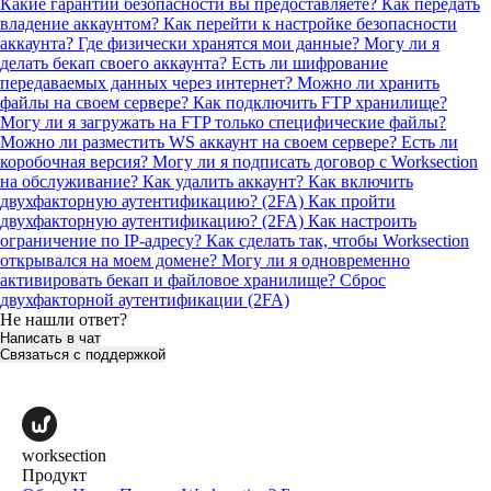
Какие гарантии безопасности вы предоставляете?
Как передать
владение аккаунтом?
Как перейти к настройке безопасности
аккаунта?
Где физически хранятся мои данные?
Могу ли я
делать бекап своего аккаунта?
Есть ли шифрование
передаваемых данных через интернет?
Можно ли хранить
файлы на своем сервере? Как подключить FTP хранилище?
Могу ли я загружать на FTP только специфические файлы?
Можно ли разместить WS аккаунт на своем сервере? Есть ли
коробочная версия?
Могу ли я подписать договор с Worksection
на обслуживание?
Как удалить аккаунт?
Как включить
двухфакторную аутентификацию? (2FA)
Как пройти
двухфакторную аутентификацию? (2FA)
Как настроить
ограничение по IP-адресу?
Как сделать так, чтобы Worksection
открывался на моем домене?
Могу ли я одновременно
активировать бекап и файловое хранилище?
Сброс
двухфакторной аутентификации (2FA)
Не нашли ответ?
Написать в чат
Связаться с поддержкой
worksection
Продукт