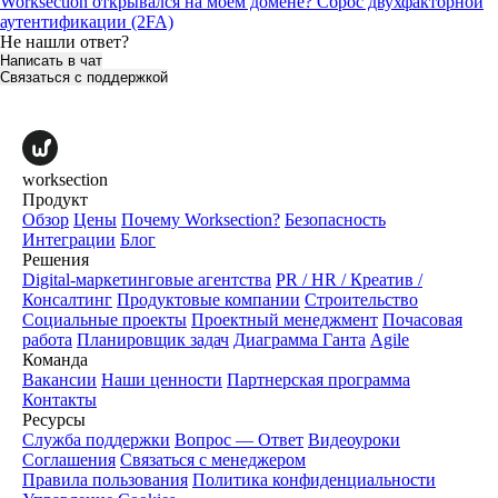
Worksection открывался на моем домене?
Сброс двухфакторной
аутентификации (2FA)
Не нашли ответ?
Написать в чат
Связаться с поддержкой
worksection
Продукт
Обзор
Цены
Почему Worksection?
Безопасность
Интеграции
Блог
Решения
Digital-маркетинговые агентства
PR / HR / Креатив /
Консалтинг
Продуктовые компании
Строительство
Социальные проекты
Проектный менеджмент
Почасовая
работа
Планировщик задач
Диаграмма Ганта
Agile
Команда
Вакансии
Наши ценности
Партнерская программа
Контакты
Ресурсы
Служба поддержки
Вопрос — Ответ
Видеоуроки
Соглашения
Связаться с менеджером
Правила пользования
Политика конфиденциальности