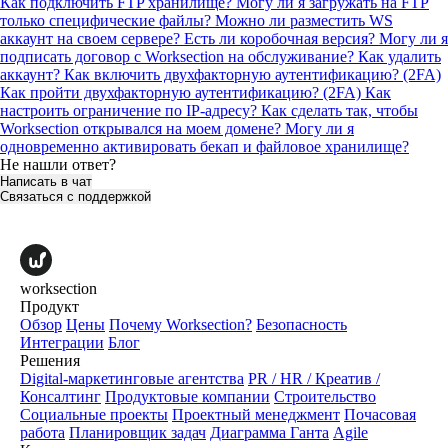
Как подключить FTP хранилище?
Могу ли я загружать на FTP
только специфические файлы?
Можно ли разместить WS
аккаунт на своем сервере? Есть ли коробочная версия?
Могу ли я
подписать договор с Worksection на обслуживание?
Как удалить
аккаунт?
Как включить двухфакторную аутентификацию? (2FA)
Как пройти двухфакторную аутентификацию? (2FA)
Как
настроить ограничение по IP-адресу?
Как сделать так, чтобы
Worksection открывался на моем домене?
Могу ли я
одновременно активировать бекап и файловое хранилище?
Не нашли ответ?
Написать в чат
Связаться с поддержкой
worksection
Продукт
Обзор
Цены
Почему Worksection?
Безопасность
Интеграции
Блог
Решения
Digital-маркетинговые агентства
PR / HR / Креатив /
Консалтинг
Продуктовые компании
Строительство
Социальные проекты
Проектный менеджмент
Почасовая
работа
Планировщик задач
Диаграмма Ганта
Agile