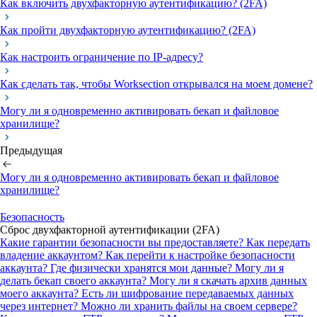
Как включить двухфакторную аутентификацию? (2FA)
Как пройти двухфакторную аутентификацию? (2FA)
Как настроить ограничение по IP-адресу?
Как сделать так, чтобы Worksection открывался на моем домене?
Могу ли я одновременно активировать бекап и файловое
хранилище?
Предыдущая
Могу ли я одновременно активировать бекап и файловое
хранилище?
Безопасность
Сброс двухфакторной аутентификации (2FA)
Какие гарантии безопасности вы предоставляете?
Как передать
владение аккаунтом?
Как перейти к настройке безопасности
аккаунта?
Где физически хранятся мои данные?
Могу ли я
делать бекап своего аккаунта?
Могу ли я скачать архив данных
моего аккаунта?
Есть ли шифрование передаваемых данных
через интернет?
Можно ли хранить файлы на своем сервере?