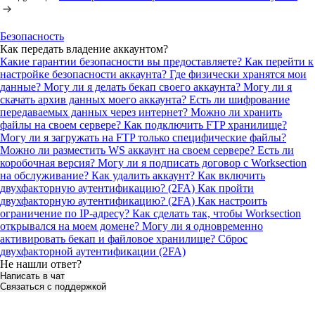
Безопасность
Как передать владение аккаунтом?
Какие гарантии безопасности вы предоставляете?
Как перейти к
настройке безопасности аккаунта?
Где физически хранятся мои
данные?
Могу ли я делать бекап своего аккаунта?
Могу ли я
скачать архив данных моего аккаунта?
Есть ли шифрование
передаваемых данных через интернет?
Можно ли хранить
файлы на своем сервере? Как подключить FTP хранилище?
Могу ли я загружать на FTP только специфические файлы?
Можно ли разместить WS аккаунт на своем сервере? Есть ли
коробочная версия?
Могу ли я подписать договор с Worksection
на обслуживание?
Как удалить аккаунт?
Как включить
двухфакторную аутентификацию? (2FA)
Как пройти
двухфакторную аутентификацию? (2FA)
Как настроить
ограничение по IP-адресу?
Как сделать так, чтобы Worksection
открывался на моем домене?
Могу ли я одновременно
активировать бекап и файловое хранилище?
Сброс
двухфакторной аутентификации (2FA)
Не нашли ответ?
Написать в чат
Связаться с поддержкой