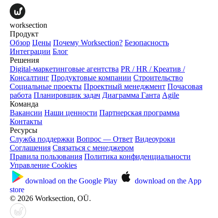
worksection
Продукт
Обзор
Цены
Почему Worksection?
Безопасность
Интеграции
Блог
Решения
Digital-маркетинговые агентства
PR / HR / Креатив /
Консалтинг
Продуктовые компании
Строительство
Социальные проекты
Проектный менеджмент
Почасовая
работа
Планировщик задач
Диаграмма Ганта
Agile
Команда
Вакансии
Наши ценности
Партнерская программа
Контакты
Ресурсы
Служба поддержки
Вопрос — Ответ
Видеоуроки
Соглашения
Связаться с менеджером
Правила пользования
Политика конфиденциальности
Управление Cookies
download on the
Google Play
download on the
App
store
© 2026 Worksection, OÜ.