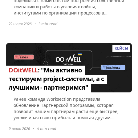
поделился с нами опытом построения собственной
компании и работы в условиях войны,
институтами по организации процессов в
Worksection, а также советами по поводу...
22 июля 2026
•
3 min read
КЕЙСЫ
DOitWELL
: "Мы активно
тестируем project-системы, а с
лучшими - партнеримся"
Ранее команда Worksection представила
обновление Партнерской программы, которая
позволит нашим партнерам расти еще быстрее,
увеличивая свою прибыль и помогая другим
компаниям эффективно управлять командами...
9 июля 2026
•
4 min read