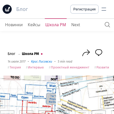
Блог
Регистрация
Новинки
Кейсы
Школа PM
Next
Влад Гапанович
: новомодные термины и как их можно переиначить
Блог
→
Школа PM
14 июля 2017
•
Крис Лисовски
•
5 min read
Теория
Интервью
Проектный менеджмент
Развитие 