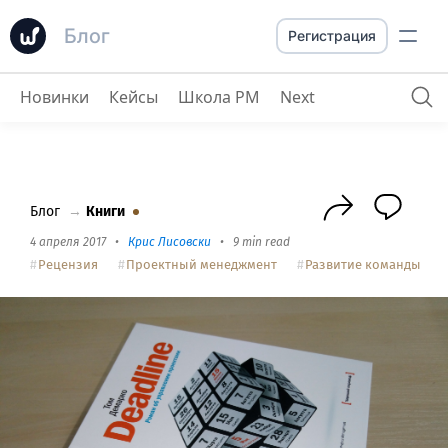
Блог
Регистрация
Новинки
Кейсы
Школа PM
Next
Рецензия на Том ДеМарко Deadline. Роман об управлении проектами
Блог
→
Книги
4 апреля 2017
•
Крис Лисовски
•
9 min read
Рецензия
Проектный менеджмент
Развитие команды