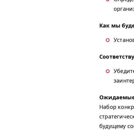
органи
Как мы буд
Устано
Соответств
Убедит
заинте
Ожидаемые
Набор конкр
стратегичес
будущему со