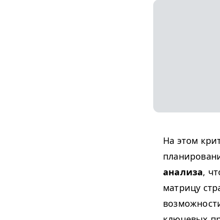
На этом кри
планирован
анализа
, ч
матрицу стр
возможности
ключевых п