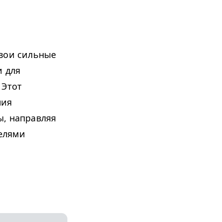
свои сильные
и для
 Этот
ния
ы, направляя
елями