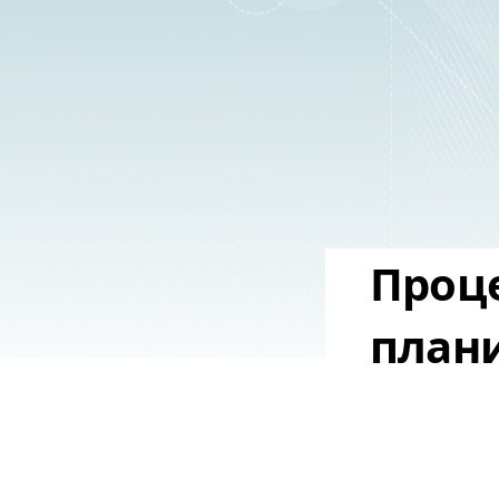
Проце
плани