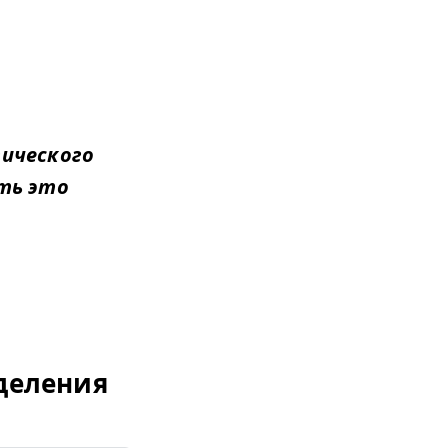
гического
ть это
деления