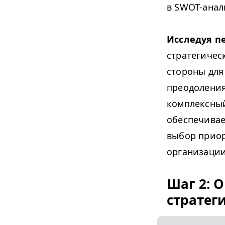
в SWOT-анал
Исследуя п
стратегичес
стороны для
преодоления
комплексный
обеспечивае
выбор приор
организации
Шаг 2: 
стратег