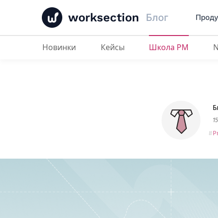
worksection
Блог
Проду
Новинки
Кейсы
Школа PM
Процесс стратегического плани
Б
1
P