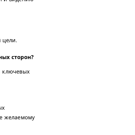
 цели.
ных сторон?
и ключевых
ых
ее желаемому