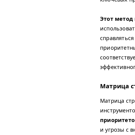
Этот метод
использоват
справляться
приоритетны
соответству
эффективног
Матрица с
Матрица стр
инструменто
приоритето
и угрозы с 