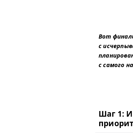
Вот финал
с исчерпы
планирова
с самого н
Шаг 1: 
приорит