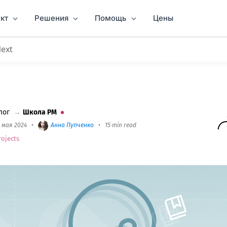
кт
Решения
Помощь
Цены
Next
рования — Глава 3
лог
→
Школа PM
5 мая 2024
•
Анна Пупченко
•
15 min read
rojects