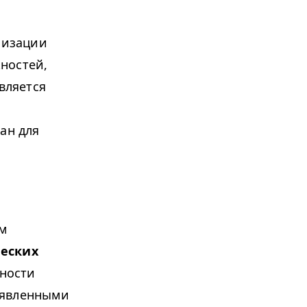
низации
ностей,
вляется
ан для
м
ческих
ности
ыявленными