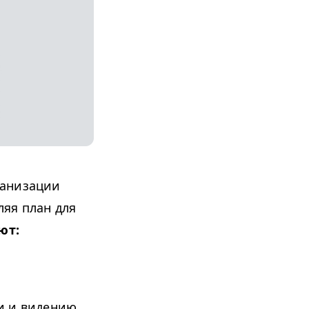
ганизации
яя план для
ют:
и и видению