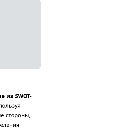
е из SWOT-
пользуя
ые стороны,
деления