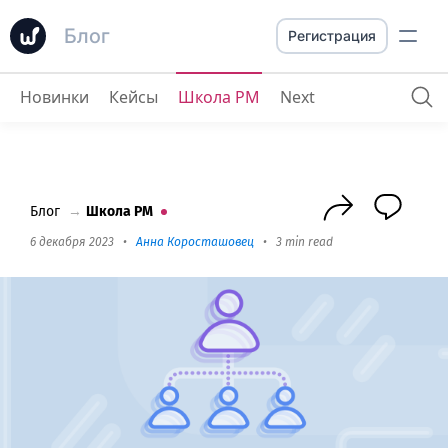
Блог
Регистрация
Новинки
Кейсы
Школа PM
Next
Как эффективно делегировать, чтобы гарантировать, что задачи выполняются вовремя и на высоком уровне.
Блог
→
Школа PM
6 декабря 2023
•
Анна Коросташовец
•
3 min read