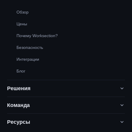
Обзор
Цены
Почему Worksection?
Безопасность
Интеграции
Блог
Решения
Команда
Digital-маркетинговые агентства
PR / HR / Креатив / Консалтинг
Ресурсы
Вакансии
Продуктовые компании