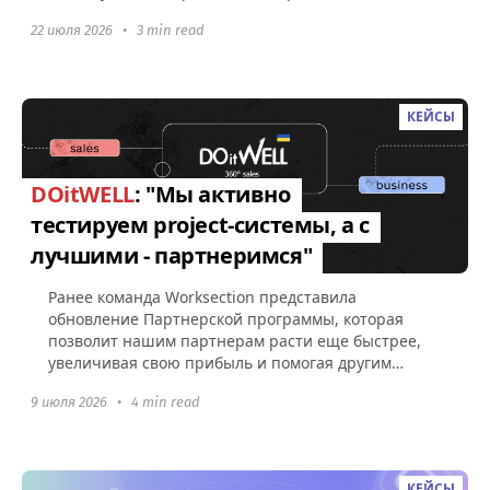
Worksection, а также советами по поводу...
22 июля 2026
•
3 min read
КЕЙСЫ
DOitWELL
: "Мы активно
тестируем project-системы, а с
лучшими - партнеримся"
Ранее команда Worksection представила
обновление Партнерской программы, которая
позволит нашим партнерам расти еще быстрее,
увеличивая свою прибыль и помогая другим
компаниям эффективно управлять командами...
9 июля 2026
•
4 min read
КЕЙСЫ