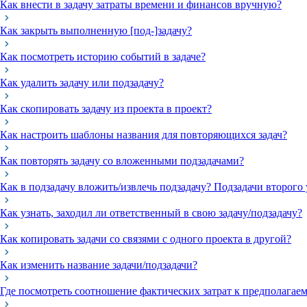
Как внести в задачу затраты времени и финансов вручную?
Как закрыть выполненную [под-]задачу?
Как посмотреть историю событий в задаче?
Как удалить задачу или подзадачу?
Как скопировать задачу из проекта в проект?
Как настроить шаблоны названия для повторяющихся задач?
Как повторять задачу со вложенными подзадачами?
Как в подзадачу вложить/извлечь подзадачу? Подзадачи второго 
Как узнать, заходил ли ответственный в свою задачу/подзадачу?
Как копировать задачи со связями с одного проекта в другой?
Как изменить название задачи/подзадачи?
Где посмотреть соотношение фактических затрат к предполагаем