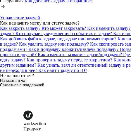
Следующая
Как добавить задачу в избранное?
Управление задачей
Как назначить метку или статус задаче?
Как закрыть задачу? Кто может закрывать?
Как изменить задачу?
задаче?
Кто получает уведомления о событиях в задаче? Как из
Как добавить файл к задаче, подзадаче или комментарию?
Как вн
в задаче?
Как удалить задачу или подзадачу?
Как скопировать зад
подзадачами?
Как в подзадачу вложить/извлечь подзадачу? Подз
проекта в другой?
Как изменить название задачи/подзадачи?
Где
одну задачу?
Как проверить задачу перед ее закрытием?
Как копи
другим заданием?
Как узнать, взял ли ответственный задачу в р
не переходя в нее?
Как найти задачу по ID?
Не нашли ответ?
Написать в чат
Связаться с поддержкой
worksection
Продукт