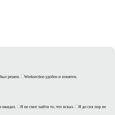
был решен.
Worksection удобен и понятен.
я ожидал.
Я не смог найти то, что искал.
Я до сих пор не