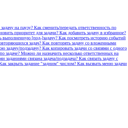
 задачу на паузу?
Как сменить/передать ответственность по
новить приоритет для задачи?
Как добавить задачу в избранное?
ь выполненную [под-]задачу?
Как посмотреть историю событий
повторяющихся задач?
Как повторять задачу со вложенными
вою задачу/подзадачу?
Как копировать задачи со связями с одного
по задаче?
Можно ли назначить несколько ответственных на
ми заданиями связана задача/подзадача?
Как связать задачу с
Как закрыть задание "задним" числом?
Как вызвать меню задачи