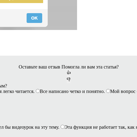
Оставьте ваш отзыв
Помогла ли вам эта статья?
👍
👎
ным?
я легко читается.
Все написано четко и понятно.
Мой вопрос 
ел бы видеоурок на эту тему.
Эта функция не работает так, как 