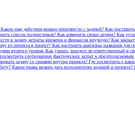
 Какие еще действия можно произвести с задачей?
Как поставить
менить список подписчиков?
Как изменить сроки задачи?
Как уста
ести в задачу затраты времени и финансов вручную?
Как закрыт
ачу из проекта в проект?
Как настроить шаблоны названия для 
адачи второго уровня.
Как узнать, заходил ли ответственный в с
 посмотреть соотношение фактических затрат к предполагаемым 
ровать задачу со связями внутри проекта?
Где посмотреть с каки
аботу?
Какие права можно дать исполнителю заданий в проекте?