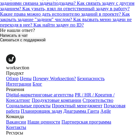
заданиями связана задача/подзадача?
Как связать задачу с другим
заданием?
Как узнать, взял ли ответственный задачу в работу?
Какие права можно дать исполнителю заданий в проекте?
Как
закрыть задание "задним" числом?
Как вызвать меню задачи не
переходя в нее?
Как найти задачу по ID?
Не нашли ответ?
Написать в чат
Связаться с поддержкой
worksection
Продукт
Обзор
Цены
Почему Worksection?
Безопасность
Интеграции
Блог
Решения
Digital-маркетинговые агентства
PR / HR / Креатив /
Консалтинг
Продуктовые компании
Строительство
Социальные проекты
Проектный менеджмент
Почасовая
работа
Планировщик задач
Диаграмма Ганта
Agile
Команда
Вакансии
Наши ценности
Партнерская программа
Контакты
Ресурсы