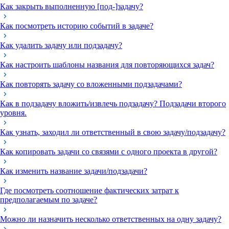
Как закрыть выполненную [под-]задачу?
Как посмотреть историю событий в задаче?
Как удалить задачу или подзадачу?
Как настроить шаблоны названия для повторяющихся задач?
Как повторять задачу со вложенными подзадачами?
Как в подзадачу вложить/извлечь подзадачу? Подзадачи второго
уровня.
Как узнать, заходил ли ответственный в свою задачу/подзадачу?
Как копировать задачи со связями с одного проекта в другой?
Как изменить название задачи/подзадачи?
Где посмотреть соотношение фактических затрат к
предполагаемым по задаче?
Можно ли назначить несколько ответственных на одну задачу?