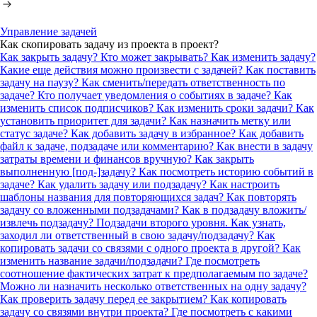
Управление задачей
Как скопировать задачу из проекта в проект?
Как закрыть задачу? Кто может закрывать?
Как изменить задачу?
Какие еще действия можно произвести с задачей?
Как поставить
задачу на паузу?
Как сменить/передать ответственность по
задаче?
Кто получает уведомления о событиях в задаче? Как
изменить список подписчиков?
Как изменить сроки задачи?
Как
установить приоритет для задачи?
Как назначить метку или
статус задаче?
Как добавить задачу в избранное?
Как добавить
файл к задаче, подзадаче или комментарию?
Как внести в задачу
затраты времени и финансов вручную?
Как закрыть
выполненную [под-]задачу?
Как посмотреть историю событий в
задаче?
Как удалить задачу или подзадачу?
Как настроить
шаблоны названия для повторяющихся задач?
Как повторять
задачу со вложенными подзадачами?
Как в подзадачу вложить/
извлечь подзадачу? Подзадачи второго уровня.
Как узнать,
заходил ли ответственный в свою задачу/подзадачу?
Как
копировать задачи со связями с одного проекта в другой?
Как
изменить название задачи/подзадачи?
Где посмотреть
соотношение фактических затрат к предполагаемым по задаче?
Можно ли назначить несколько ответственных на одну задачу?
Как проверить задачу перед ее закрытием?
Как копировать
задачу со связями внутри проекта?
Где посмотреть с какими