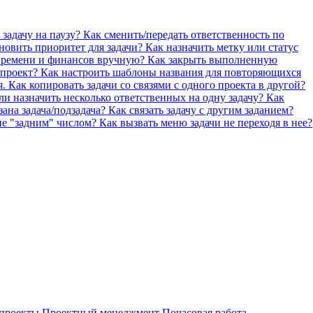
 задачу на паузу?
Как сменить/передать ответственность по
новить приоритет для задачи?
Как назначить метку или статус
 времени и финансов вручную?
Как закрыть выполненную
 проект?
Как настроить шаблоны названия для повторяющихся
я.
Как копировать задачи со связями с одного проекта в другой?
и назначить несколько ответственных на одну задачу?
Как
зана задача/подзадача?
Как связать задачу с другим заданием?
ие "задним" числом?
Как вызвать меню задачи не переходя в нее?
проекты
Проектный менеджмент
Почасовая работа