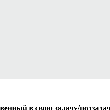
твенный в свою задачу/подзада