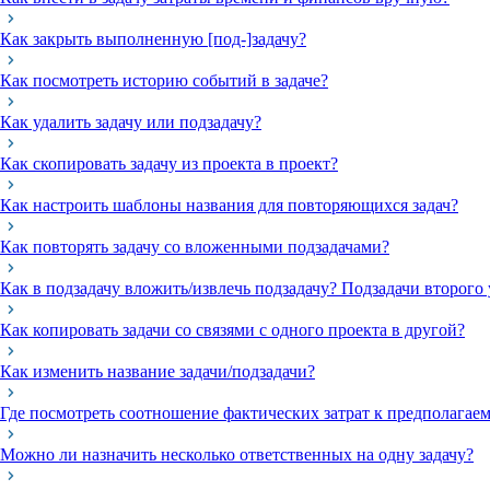
Как закрыть выполненную [под-]задачу?
Как посмотреть историю событий в задаче?
Как удалить задачу или подзадачу?
Как скопировать задачу из проекта в проект?
Как настроить шаблоны названия для повторяющихся задач?
Как повторять задачу со вложенными подзадачами?
Как в подзадачу вложить/извлечь подзадачу? Подзадачи второго 
Как копировать задачи со связями с одного проекта в другой?
Как изменить название задачи/подзадачи?
Где посмотреть соотношение фактических затрат к предполагаем
Можно ли назначить несколько ответственных на одну задачу?