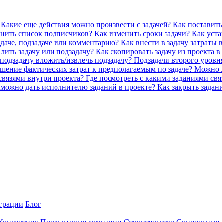
 Какие еще действия можно произвести с задачей?
Как поставить
менить список подписчиков?
Как изменить сроки задачи?
Как уста
адаче, подзадаче или комментарию?
Как внести в задачу затраты
алить задачу или подзадачу?
Как скопировать задачу из проекта в
 подзадачу вложить/извлечь подзадачу? Подзадачи второго уровн
ошение фактических затрат к предполагаемым по задаче?
Можно л
 связями внутри проекта?
Где посмотреть с какими заданиями свя
 можно дать исполнителю заданий в проекте?
Как закрыть задан
грации
Блог
 Консалтинг
Продуктовые компании
Строительство
Социальные 