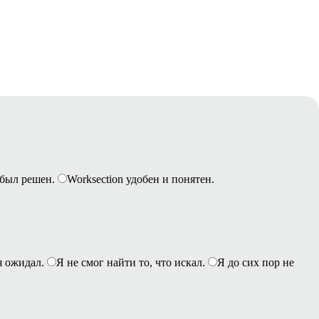
был решен.
Worksection удобен и понятен.
я ожидал.
Я не смог найти то, что искал.
Я до сих пор не