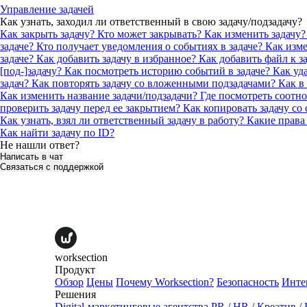
Управление задачей
Как узнать, заходил ли ответственный в свою задачу/подзадачу?
Как закрыть задачу? Кто может закрывать?
Как изменить задачу?
задаче?
Кто получает уведомления о событиях в задаче? Как из
задаче?
Как добавить задачу в избранное?
Как добавить файл к з
[под-]задачу?
Как посмотреть историю событий в задаче?
Как уд
задач?
Как повторять задачу со вложенными подзадачами?
Как в
Как изменить название задачи/подзадачи?
Где посмотреть соотн
проверить задачу перед ее закрытием?
Как копировать задачу со
Как узнать, взял ли ответственный задачу в работу?
Какие права
Как найти задачу по ID?
Не нашли ответ?
Написать в чат
Связаться с поддержкой
worksection
Продукт
Обзор
Цены
Почему Worksection?
Безопасность
Инте
Решения
Digital-маркетинговые агентства
PR / HR / Креатив /