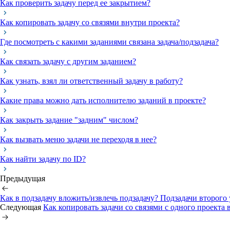
Как проверить задачу перед ее закрытием?
Как копировать задачу со связями внутри проекта?
Где посмотреть с какими заданиями связана задача/подзадача?
Как связать задачу с другим заданием?
Как узнать, взял ли ответственный задачу в работу?
Какие права можно дать исполнителю заданий в проекте?
Как закрыть задание "задним" числом?
Как вызвать меню задачи не переходя в нее?
Как найти задачу по ID?
Предыдущая
Как в подзадачу вложить/извлечь подзадачу? Подзадачи второго 
Следующая
Как копировать задачи со связями с одного проекта 