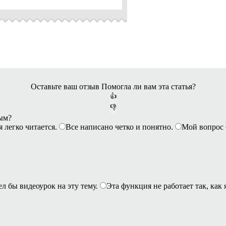
Оставьте ваш отзыв
Помогла ли вам эта статья?
👍
👎
ным?
я легко читается.
Все написано четко и понятно.
Мой вопрос 
ел бы видеоурок на эту тему.
Эта функция не работает так, как 