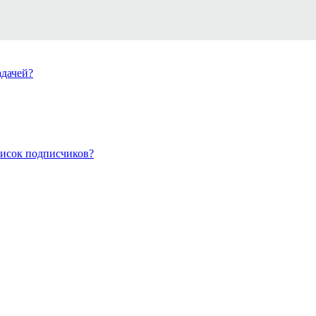
адачей?
писок подписчиков?