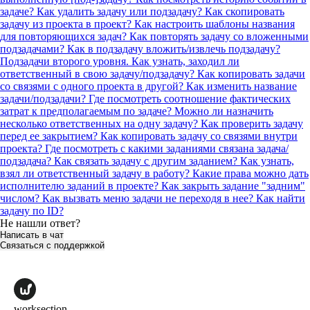
задаче?
Как удалить задачу или подзадачу?
Как скопировать
задачу из проекта в проект?
Как настроить шаблоны названия
для повторяющихся задач?
Как повторять задачу со вложенными
подзадачами?
Как в подзадачу вложить/извлечь подзадачу?
Подзадачи второго уровня.
Как узнать, заходил ли
ответственный в свою задачу/подзадачу?
Как копировать задачи
со связями с одного проекта в другой?
Как изменить название
задачи/подзадачи?
Где посмотреть соотношение фактических
затрат к предполагаемым по задаче?
Можно ли назначить
несколько ответственных на одну задачу?
Как проверить задачу
перед ее закрытием?
Как копировать задачу со связями внутри
проекта?
Где посмотреть с какими заданиями связана задача/
подзадача?
Как связать задачу с другим заданием?
Как узнать,
взял ли ответственный задачу в работу?
Какие права можно дать
исполнителю заданий в проекте?
Как закрыть задание "задним"
числом?
Как вызвать меню задачи не переходя в нее?
Как найти
задачу по ID?
Не нашли ответ?
Написать в чат
Связаться с поддержкой
worksection