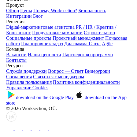
Продукт
Обзор
Цены
Почему Worksection?
Безопасность
Интеграции
Блог
Решения
Digital-маркетинговые агентства
PR / HR / Креатив /
Консалтинг
Продуктовые компании
Строительство
Социальные проекты
Проектный менеджмент
Почасовая
работа
Планировщик задач
Диаграмма Ганта
Agile
Команда
Вакансии
Наши ценности
Партнерская программа
Контакты
Ресурсы
Служба поддержки
Вопрос — Ответ
Видеоуроки
Соглашения
Связаться с менеджером
Правила пользования
Политика конфиденциальности
Управление Cookies
download on the
Google Play
download on the
App
store
© 2026 Worksection, OÜ.