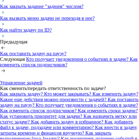
Как закрыть задание "задним" числом?
Как вызвать меню задачи не переходя в нее?
Как найти задачу по ID?
Предыдущая
Как поставить задачу на паузу?
Следующая
Кто получает уведомления о событиях в задаче? Как
изменить список подписчиков?
Управление задачей
Как сменить/передать ответственность по задаче?
Как закрыть задачу? Кто может закрывать?
Как изменить задачу?
Какие еще действия можно произвести с задачей?
Как поставить
задачу на паузу?
Кто получает уведомления о событиях в задаче?
Как изменить список подписчиков?
Как изменить сроки задачи?
Как установить приоритет для задачи?
Как назначить метку или
статус задаче?
Как добавить задачу в избранное?
Как добавить
файл к задаче, подзадаче или комментарию?
Как внести в задачу
затраты времени и финансов вручную?
Как закрыть
выполненную [под-]задачу?
Как посмотреть историю событий в