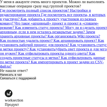
У меня в аккаунте очень много проектов. Можно ли выполнять
массовые операции сразу над группой проектов?
Где посмотреть полный список проектов?
Настройки и
редактирование проекта
Где посмотреть все проекты, в которых
я участвую?
Как добавить к проекту участников из разных
команд?
Что такое «архивный» проект и проект в «спящем»
режиме? Как изменить статус проекта?
Могу ли я сделать проект
архивным, если в нем остались незакрытые задачи?
Зачем
хранить архивные проекты?
Как организовать Wiki проекта?
Как полностью удалить проект?
Как архивировать проект?
Как
установить рабочий процесс для проекта?
Как установить статус
и метки проекту?
Как установить/убрать цвет проекта и для чего
он нужен?
Как отфильтровать проекты одного цвета?
Как
создать проектные статусы и метки?
Как отфильтровать данные
по метке проекта?
Как импортировать в проект задачи из CSV-
файла?
Не нашли ответ?
Написать в чат
Связаться с поддержкой
worksection
Продукт