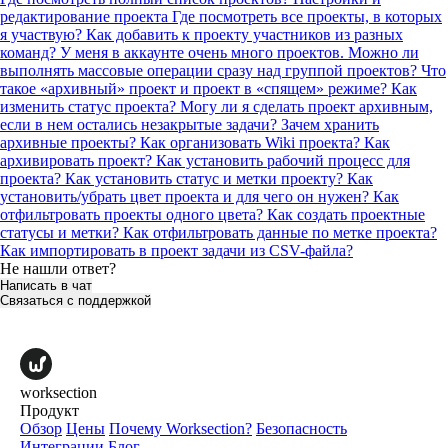
редактирование проекта
Где посмотреть все проекты, в которых
я участвую?
Как добавить к проекту участников из разных
команд?
У меня в аккаунте очень много проектов. Можно ли
выполнять массовые операции сразу над группой проектов?
Что
такое «архивный» проект и проект в «спящем» режиме? Как
изменить статус проекта?
Могу ли я сделать проект архивным,
если в нем остались незакрытые задачи?
Зачем хранить
архивные проекты?
Как организовать Wiki проекта?
Как
архивировать проект?
Как установить рабочий процесс для
проекта?
Как установить статус и метки проекту?
Как
установить/убрать цвет проекта и для чего он нужен?
Как
отфильтровать проекты одного цвета?
Как создать проектные
статусы и метки?
Как отфильтровать данные по метке проекта?
Как импортировать в проект задачи из CSV-файла?
Не нашли ответ?
Написать в чат
Связаться с поддержкой
worksection
Продукт
Обзор
Цены
Почему Worksection?
Безопасность
Интеграции
Блог