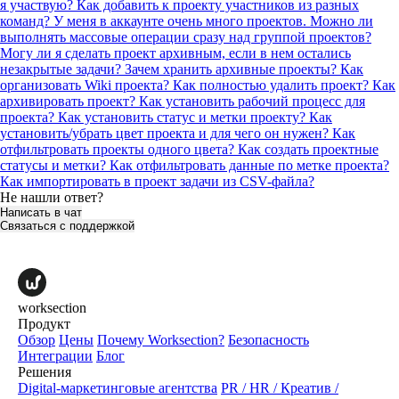
я участвую?
Как добавить к проекту участников из разных
команд?
У меня в аккаунте очень много проектов. Можно ли
выполнять массовые операции сразу над группой проектов?
Могу ли я сделать проект архивным, если в нем остались
незакрытые задачи?
Зачем хранить архивные проекты?
Как
организовать Wiki проекта?
Как полностью удалить проект?
Как
архивировать проект?
Как установить рабочий процесс для
проекта?
Как установить статус и метки проекту?
Как
установить/убрать цвет проекта и для чего он нужен?
Как
отфильтровать проекты одного цвета?
Как создать проектные
статусы и метки?
Как отфильтровать данные по метке проекта?
Как импортировать в проект задачи из CSV-файла?
Не нашли ответ?
Написать в чат
Связаться с поддержкой
worksection
Продукт
Обзор
Цены
Почему Worksection?
Безопасность
Интеграции
Блог
Решения
Digital-маркетинговые агентства
PR / HR / Креатив /