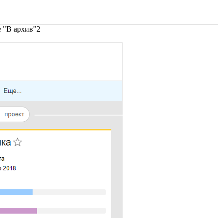
 "В архив"
2