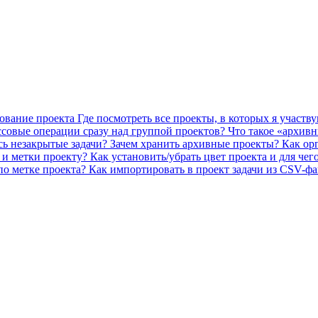
рование проекта
Где посмотреть все проекты, в которых я участв
ссовые операции сразу над группой проектов?
Что такое «архив
ись незакрытые задачи?
Зачем хранить архивные проекты?
Как ор
с и метки проекту?
Как установить/убрать цвет проекта и для че
по метке проекта?
Как импортировать в проект задачи из CSV-фа