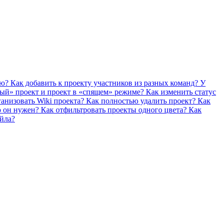
ую?
Как добавить к проекту участников из разных команд?
У
ный» проект и проект в «спящем» режиме? Как изменить статус
ганизовать Wiki проекта?
Как полностью удалить проект?
Как
го он нужен?
Как отфильтровать проекты одного цвета?
Как
йла?