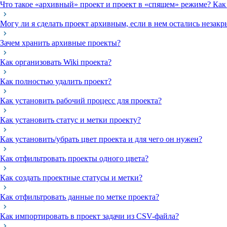
Что такое «архивный» проект и проект в «спящем» режиме? Как 
Могу ли я сделать проект архивным, если в нем остались незакр
Зачем хранить архивные проекты?
Как организовать Wiki проекта?
Как полностью удалить проект?
Как установить рабочий процесс для проекта?
Как установить статус и метки проекту?
Как установить/убрать цвет проекта и для чего он нужен?
Как отфильтровать проекты одного цвета?
Как создать проектные статусы и метки?
Как отфильтровать данные по метке проекта?
Как импортировать в проект задачи из CSV-файла?