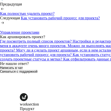
Предыдущая
Как полностью удалить проект?
Следующая
Как установить рабочий процесс для проекта?
Управление проектами
Как архивировать проект?
Где посмотреть полный список проектов?
Настройки и редакти
меня в аккаунте очень много проектов. Можно ли выполнять ма
проекта?
Могу ли я сделать проект архивным, если в нем остал
установить рабочий процесс для проекта?
Как установить стату
создать проектные статусы и метки?
Как отфильтровать данные 
Не нашли ответ?
Написать в чат
Связаться с поддержкой
worksection
Продукт