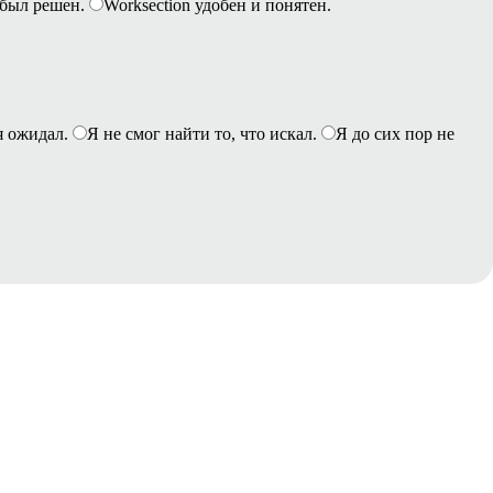
был решен.
Worksection удобен и понятен.
я ожидал.
Я не смог найти то, что искал.
Я до сих пор не