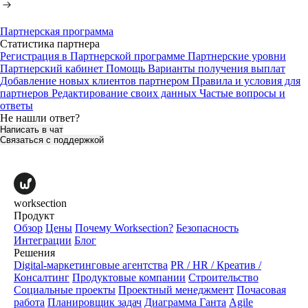
Партнерская программа
Статистика партнера
Регистрация в Партнерской программе
Партнерские уровни
Партнерский кабинет
Помощь
Варианты получения выплат
Добавление новых клиентов партнером
Правила и условия для
партнеров
Редактирование своих данных
Частые вопросы и
ответы
Не нашли ответ?
Написать в чат
Связаться с поддержкой
worksection
Продукт
Обзор
Цены
Почему Worksection?
Безопасность
Интеграции
Блог
Решения
Digital-маркетинговые агентства
PR / HR / Креатив /
Консалтинг
Продуктовые компании
Строительство
Социальные проекты
Проектный менеджмент
Почасовая
работа
Планировщик задач
Диаграмма Ганта
Agile