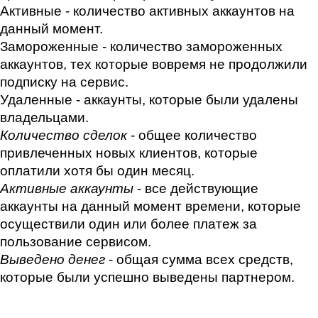
Активные - количество активных аккаунтов на 
данный момент.
Замороженные - количество замороженных 
аккаунтов, тех которые вовремя не продолжили 
подписку на сервис.
Удаленные - аккаунты, которые были удалены 
владельцами.
Количество сделок 
- общее количество 
привлеченн
ых
 нов
ы
х клиентов, котор
ые
оплатили хотя б
ы
 один месяц.
Активные аккаунты
 - все действующие 
аккаунты на данн
ы
й момент времени, котор
ые
осуществили один или более платеж за 
пользование сервисом.
Выведено денег 
- общая сумма всех средств, 
которые были успешно выведены партнером.