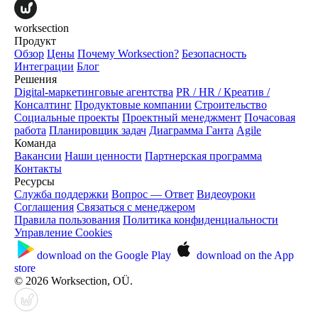
worksection
Продукт
Обзор
Цены
Почему Worksection?
Безопасность
Интеграции
Блог
Решения
Digital-маркетинговые агентства
PR / HR / Креатив /
Консалтинг
Продуктовые компании
Строительство
Социальные проекты
Проектный менеджмент
Почасовая
работа
Планировщик задач
Диаграмма Ганта
Agile
Команда
Вакансии
Наши ценности
Партнерская программа
Контакты
Ресурсы
Служба поддержки
Вопрос — Ответ
Видеоуроки
Соглашения
Связаться с менеджером
Правила пользования
Политика конфиденциальности
Управление Cookies
download on the
Google Play
download on the
App
store
© 2026 Worksection, OÜ.