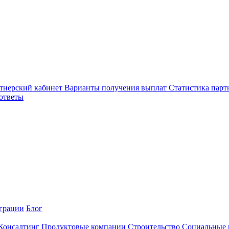
тнерский кабинет
Варианты получения выплат
Статистика парт
ответы
грации
Блог
 Консалтинг
Продуктовые компании
Строительство
Социальные 