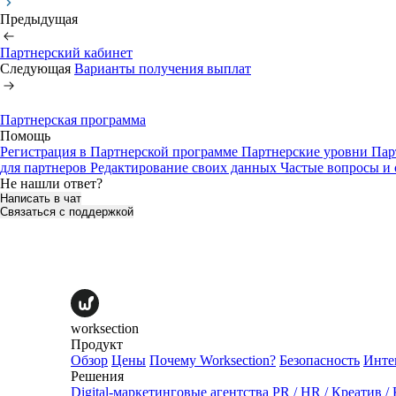
Предыдущая
Партнерский кабинет
Следующая
Варианты получения выплат
Партнерская программа
Помощь
Регистрация в Партнерской программе
Партнерские уровни
Пар
для партнеров
Редактирование своих данных
Частые вопросы и 
Не нашли ответ?
Написать в чат
Связаться с поддержкой
worksection
Продукт
Обзор
Цены
Почему Worksection?
Безопасность
Инте
Решения
Digital-маркетинговые агентства
PR / HR / Креатив /