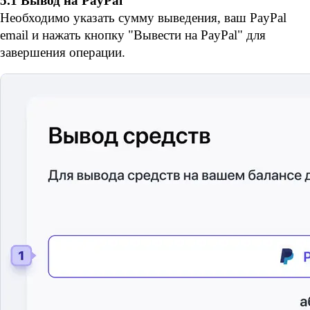
5.1 Вывод на PayPal
Необходимо указать сумму выведения, ваш PayPal 
email и нажать кнопку "Вывести на PayPal" для 
завершения операции.