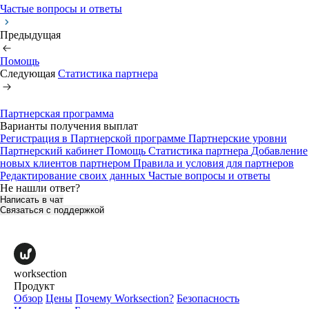
Частые вопросы и ответы
Предыдущая
Помощь
Следующая
Статистика партнера
Партнерская программа
Варианты получения выплат
Регистрация в Партнерской программе
Партнерские уровни
Партнерский кабинет
Помощь
Статистика партнера
Добавление
новых клиентов партнером
Правила и условия для партнеров
Редактирование своих данных
Частые вопросы и ответы
Не нашли ответ?
Написать в чат
Связаться с поддержкой
worksection
Продукт
Обзор
Цены
Почему Worksection?
Безопасность