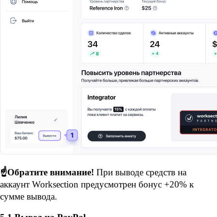
☝️Обратите внимание! 
При выводе средств на 
аккаунт Worksection предусмотрен бонус +20% к 
сумме вывода.