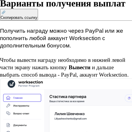
Варианты получения выплат
Скопировать ссылку
Получить награду можно через PayPal или же
пополнить любой аккаунт Worksection с
дополнительным бонусом.
Чтобы вывести награду необходимо в нижней левой 
части экрану нажать кнопку 
Вывести
 и дальше 
выбрать способ вывода - PayPal, аккаунт Worksection. 