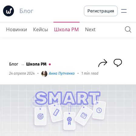
Блог
Регистрация
Новинки
Кейсы
Школа PM
Next
Как эффективно писать SMART-цели
Блог
→
Школа PM
24 апреля 2024
•
Анна Пупченко
•
1 min read