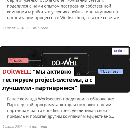
Сергей Гузенко, СEO & Owner компании Wezom,
поделился с нами опытом построения собственной
компании и работы в условиях войны, институтами по
организации процессов в Worksection, а также советами
по поводу...
22 июля 2026
•
3 min read
КЕЙСЫ
DOitWELL
: "Мы активно
тестируем project-системы, а с
лучшими - партнеримся"
Ранее команда Worksection представила обновление
Партнерской программы, которая позволит нашим
партнерам расти еще быстрее, увеличивая свою
прибыль и помогая другим компаниям эффективно
управлять командами...
9 июля 2026
•
4 min read