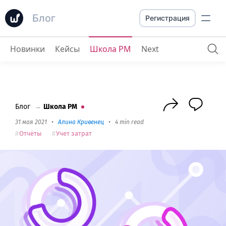
Блог
Регистрация
Новинки
Кейсы
Школа PM
Next
Отчеты и сбор данных по проектам
Блог
→
Школа PM
31 мая 2021
•
Алина Кривенец
•
4 min read
Отчёты
Учет затрат