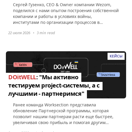
Сергей Гузенко, СEO & Owner компании Wezom,
поделился с нами опытом построения собственной
компании и работы в условиях войны,
институтами по организации процессов в
Worksection, а также советами по поводу...
22 июля 2026
•
3 min read
КЕЙСЫ
DOitWELL
: "Мы активно
тестируем project-системы, а с
лучшими - партнеримся"
Ранее команда Worksection представила
обновление Партнерской программы, которая
позволит нашим партнерам расти еще быстрее,
увеличивая свою прибыль и помогая другим
компаниям эффективно управлять командами...