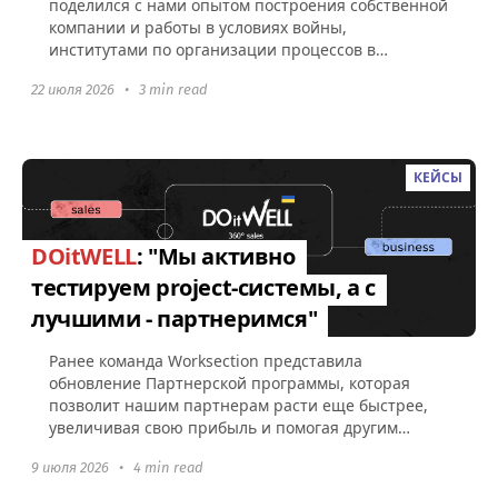
поделился с нами опытом построения собственной
компании и работы в условиях войны,
институтами по организации процессов в
Worksection, а также советами по поводу...
22 июля 2026
•
3 min read
КЕЙСЫ
DOitWELL
: "Мы активно
тестируем project-системы, а с
лучшими - партнеримся"
Ранее команда Worksection представила
обновление Партнерской программы, которая
позволит нашим партнерам расти еще быстрее,
увеличивая свою прибыль и помогая другим
компаниям эффективно управлять командами...
9 июля 2026
•
4 min read