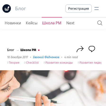
Блог
Регистрация
Новинки
Кейсы
Школа PM
Next
Адаптация в команде
: чеклист для внед
Блог
→
Школа PM
10 декабря 2017
•
Евгений Федченков
•
4 min read
Теория
Сhecklist
Развитие команды
Развитие лидера