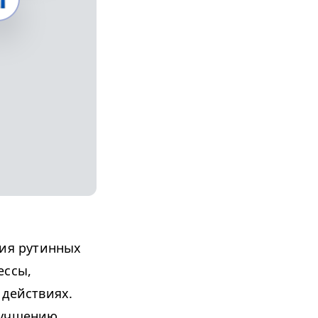
ия рутинных
ессы,
 действиях.
лучшению