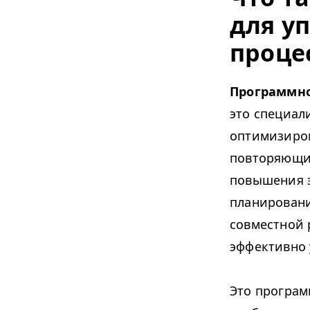
для у
проце
Программно
это специал
оптимизиров
повторяющие
повышения э
планировани
совместной 
эффективно 
Это програм