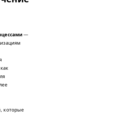
оцессами
—
низациям
я
 как
ля
лее
, которые