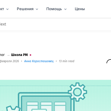
кт
Решения
Помощь
Цены
Next
ие для автоматизации рабочих процессов 2026
лог
→
Школа PM
 февраля 2026
•
Анна Коросташовец
•
13 min read