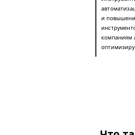
автоматиза
и повышени
инструмент
компаниям 
оптимизируя
Что т