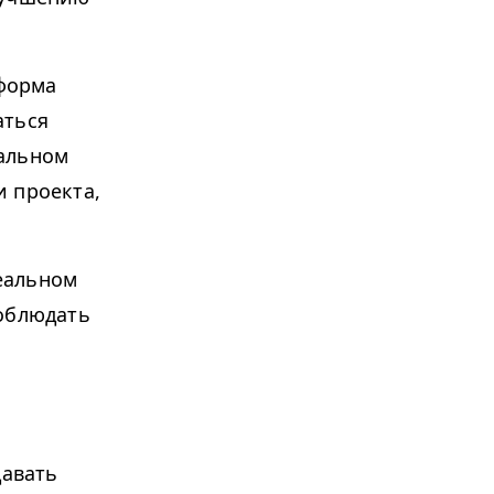
форма
аться
еальном
 проекта,
еальном
соблюдать
давать