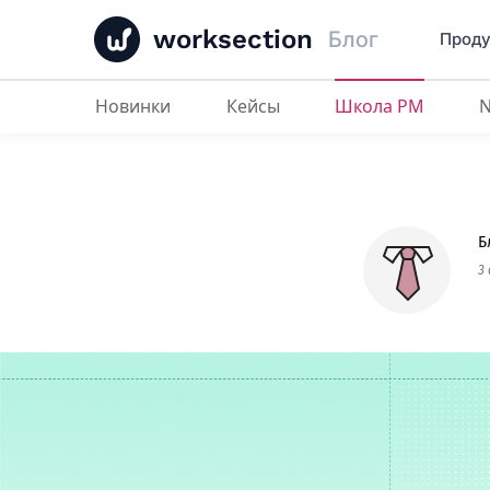
worksection
Блог
Проду
Новинки
Кейсы
Школа PM
Лучшее программное обеспечен
Б
3