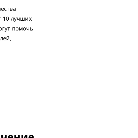
чества
т 10 лучших
огут помочь
лей,
ечение