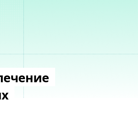
печение
их
я