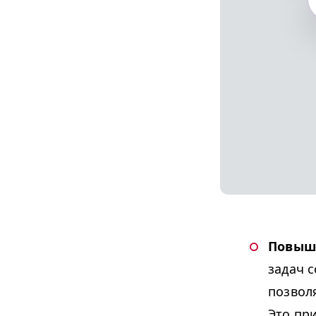
Повыше
задач 
позвол
Это пр