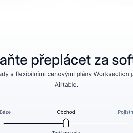
aňte přeplácet za so
ady s flexibilními cenovými plány Worksection 
Airtable.
Báze
Obchod
Pojist
Tarif pro vás