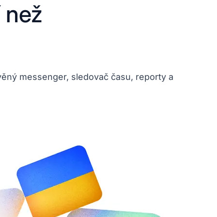
í než
avěný messenger, sledovač času, reporty a