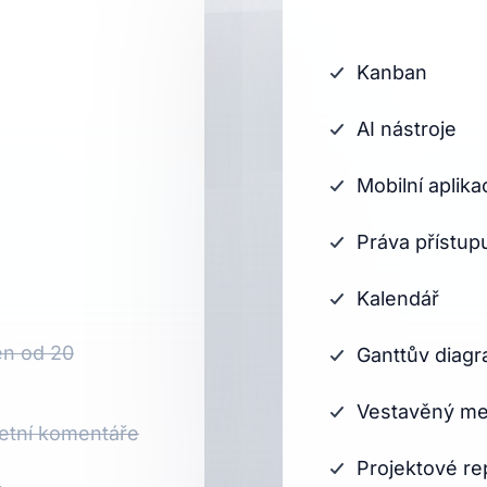
Kanban
AI nástroje
Mobilní aplika
Práva přístup
Kalendář
jen od 20
Ganttův diagr
Vestavěný m
etní komentáře
Projektové re