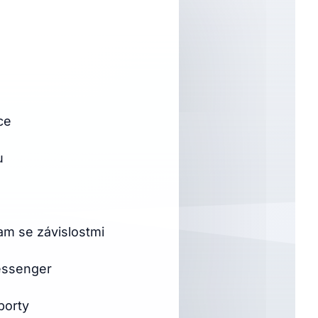
ce
u
am se závislostmi
essenger
porty