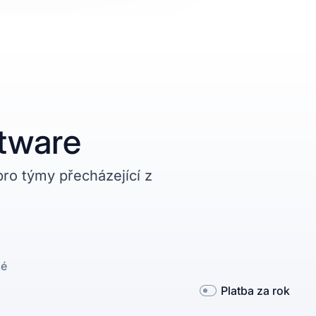
ftware
pro týmy přecházející z
né
Platba za rok