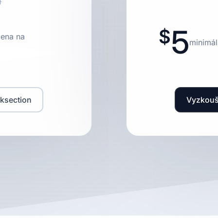
u
5
cena na
minimál
ksection
Vyzkouš