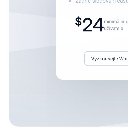
Žádné sledování čas
24
minimální 
uživatele
Vyzkoušejte Wor