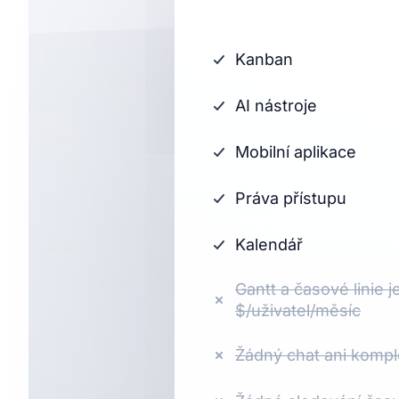
Kanban
AI nástroje
Mobilní aplikace
Práva přístupu
Kalendář
Gantt a časové linie 
$/uživatel/měsíc
Žádný chat ani kompl