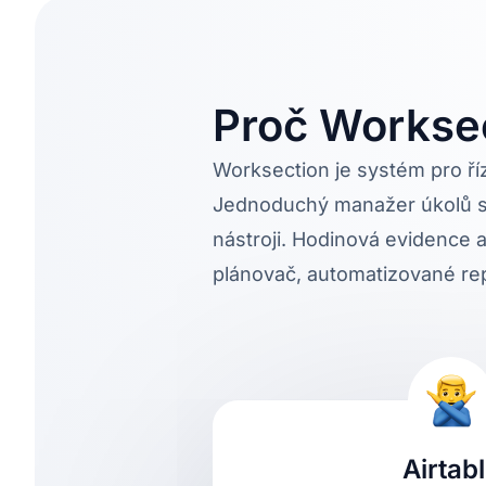
Proč Workse
Worksection je systém pro říz
Jednoduchý manažer úkolů s 
nástroji. Hodinová evidence a
plánovač, automatizované rep
Airtab