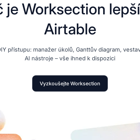
 je Worksection lepš
Airtable
DIY přístupu: manažer úkolů, Ganttův diagram, vest
AI nástroje – vše ihned k dispozici
Vyzkoušejte Worksection