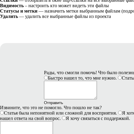
Ссылки
— отобразить в окне http-ссылки на все выбранные фай
Видимость
– настроить кто может видеть эти файлы
Статусы и метки
— назначить метки выбранным файлам (подр
Удалить
— удалить все выбранные файлы из проекта
Рады, что смогли помочь! Что было полез
Быстро нашел то, что мне нужно.
Стать
Отправить
Извините, что это не помогло. Что пошло не так?
Статья была непонятной или сложной для восприятия.
Я хот
нашел ответа на свой вопрос.
Я хочу связаться с поддержкой.