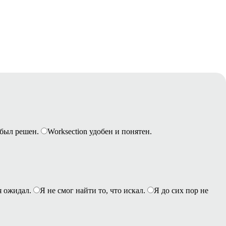
был решен.
Worksection удобен и понятен.
я ожидал.
Я не смог найти то, что искал.
Я до сих пор не