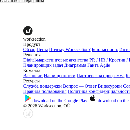
Связаться с поддержкой
worksection
Продукт
Обзор
Цены
Почему Worksection?
Безопасность
Инте
Решения
Digital-маркетинговые агентства
PR / HR / Креатив /
Планировщик задач
Диаграмма Ганта
Agile
Команда
Вакансии
Наши ценности
Партнерская программа
К
Ресурсы
Служба поддержки
Вопрос — Ответ
Видеоуроки
Со
Правила пользования
Политика конфиденциальност
download on the
Google Play
download on the
© 2026 Worksection, OÜ.