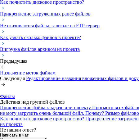
Как почистить дисковое пространство?
Прикрепление загруженных ранее файлов
Не скачиваются файлы, залитые на FTP сервер
Как узнать сколько файлов в проекте?
Вигрузка файлов архивом из проекта
Предыдущая
Назначение меток файлам
Следующая
Редактирование названия вложенных файлов и док
Файлы
Действия над группой файлов
Прикрепление файла к задаче или проекту
Просмотр всех файло
не могу загрузить очень большой файл. Почему?
Размер файлов
Как почистить дисковое пространство?
Прикрепление загружен
из проекта
Не нашли ответ?
Написать в чат