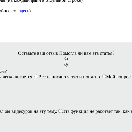
лы (на каждый файл в отдельной строке)
обнее см.
здесь
)
Оставьте ваш отзыв
Помогла ли вам эта статья?
👍
👎
ным?
я легко читается.
Все написано четко и понятно.
Мой вопрос 
ел бы видеоурок на эту тему.
Эта функция не работает так, как 