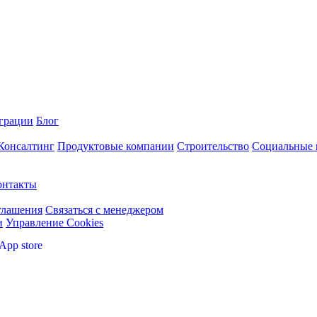
грации
Блог
 Консалтинг
Продуктовые компании
Строительство
Социальные 
онтакты
глашения
Связаться с менеджером
и
Управление Cookies
App store