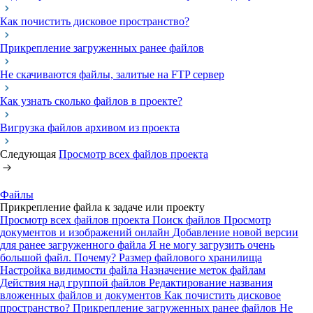
Как почистить дисковое пространство?
Прикрепление загруженных ранее файлов
Не скачиваются файлы, залитые на FTP сервер
Как узнать сколько файлов в проекте?
Вигрузка файлов архивом из проекта
Следующая
Просмотр всех файлов проекта
Файлы
Прикрепление файла к задаче или проекту
Просмотр всех файлов проекта
Поиск файлов
Просмотр
документов и изображений онлайн
Добавление новой версии
для ранее загруженного файла
Я не могу загрузить очень
большой файл. Почему?
Размер файлового хранилища
Настройка видимости файла
Назначение меток файлам
Действия над группой файлов
Редактирование названия
вложенных файлов и документов
Как почистить дисковое
пространство?
Прикрепление загруженных ранее файлов
Не