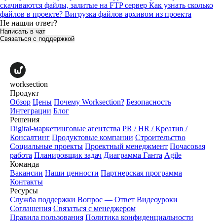
скачиваются файлы, залитые на FTP сервер
Как узнать сколько
файлов в проекте?
Вигрузка файлов архивом из проекта
Не нашли ответ?
Написать в чат
Связаться с поддержкой
worksection
Продукт
Обзор
Цены
Почему Worksection?
Безопасность
Интеграции
Блог
Решения
Digital-маркетинговые агентства
PR / HR / Креатив /
Консалтинг
Продуктовые компании
Строительство
Социальные проекты
Проектный менеджмент
Почасовая
работа
Планировщик задач
Диаграмма Ганта
Agile
Команда
Вакансии
Наши ценности
Партнерская программа
Контакты
Ресурсы
Служба поддержки
Вопрос — Ответ
Видеоуроки
Соглашения
Связаться с менеджером
Правила пользования
Политика конфиденциальности