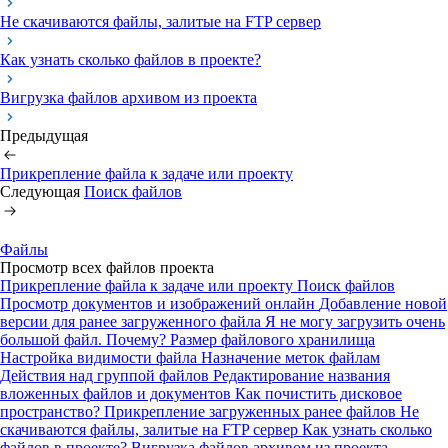
Не скачиваются файлы, залитые на FTP сервер
Как узнать сколько файлов в проекте?
Вигрузка файлов архивом из проекта
Предыдущая
Прикрепление файла к задаче или проекту
Следующая
Поиск файлов
Файлы
Просмотр всех файлов проекта
Прикрепление файла к задаче или проекту
Поиск файлов
Просмотр документов и изображений онлайн
Добавление новой
версии для ранее загруженного файла
Я не могу загрузить очень
большой файл. Почему?
Размер файлового хранилища
Настройка видимости файла
Назначение меток файлам
Действия над группой файлов
Редактирование названия
вложенных файлов и документов
Как почистить дисковое
пространство?
Прикрепление загруженных ранее файлов
Не
скачиваются файлы, залитые на FTP сервер
Как узнать сколько
файлов в проекте?
Вигрузка файлов архивом из проекта