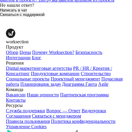
Не нашли ответ?
Написать в чат
Связаться с поддержкой
worksection
Продукт
Обзор
Цены
Почему Worksection?
Безопасность
Интеграции
Блог
Решения
Digital-маркетинговые агентства
PR / HR / Креатив /
Консалтинг
Продуктовые компании
Строительство
Социальные проекты
Проектный менеджмент
Почасовая
работа
Планировщик задач
Диаграмма Ганта
Agile
Команда
Вакансии
Наши ценности
Партнерская программа
Контакты
Ресурсы
Служба поддержки
Вопрос — Ответ
Видеоуроки
Соглашения
Связаться с менеджером
Правила пользования
Политика конфиденциальности
Управление Cookies