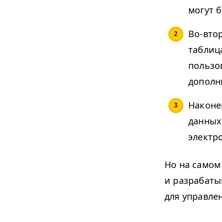
могут 
Во-вто
таблиц
пользо
дополн
Наконе
данных
электр
Но на самом
и разрабаты
для управле