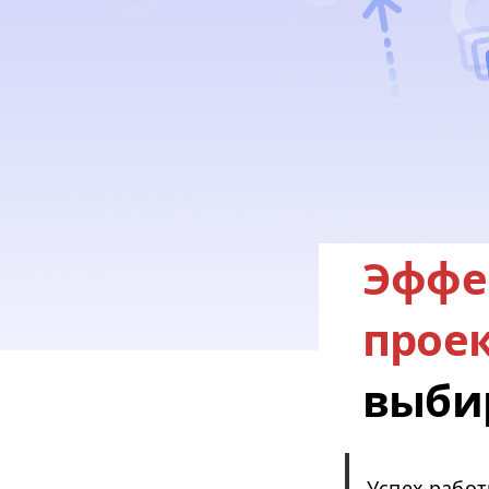
Эффе
прое
выбир
Успех работ