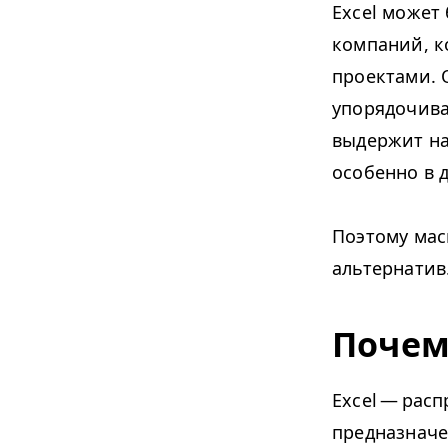
Excel може
компаний, к
проектами. 
упорядочива
выдержит на
особенно в 
Поэтому мас
альтернатив
Почем
Excel — рас
предназначе