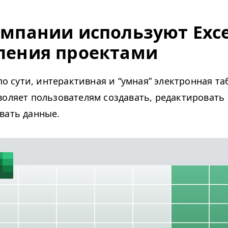
омпании используют Exce
ления проектами
 по сути, интерактивная и
“
умная” электронная та
воляет пользователям создавать, редактировать
вать данные.