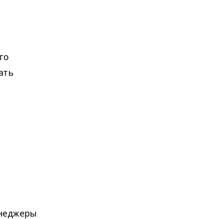
го
ать
енеджеры