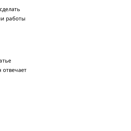
сделать
ии работы
атье
н отвечает