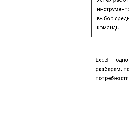
инструменто
выбор сред
команды.
Excel — одн
разберем, п
потребностя