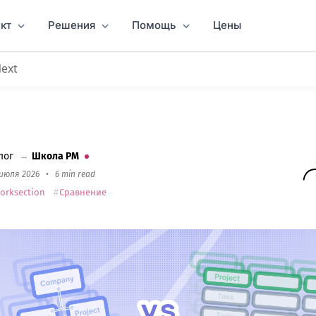
кт
Решения
Помощь
Цены
Next
ктами
: почему бизнесу стоит выбирать Worksection
лог
→
Школа PM
 июля 2026
•
6 min read
orksection
Сравнение