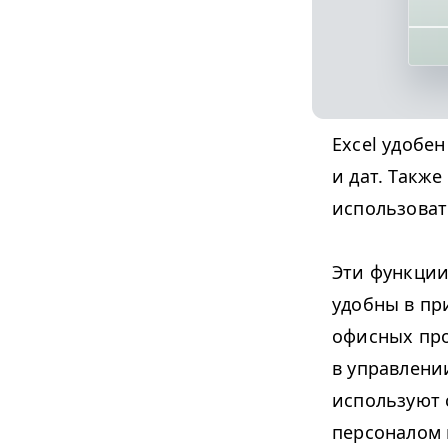
Excel удобен
и дат. Такж
использоват
Эти функции
удобны в пр
офисных про
в управлени
используют 
персоналом 