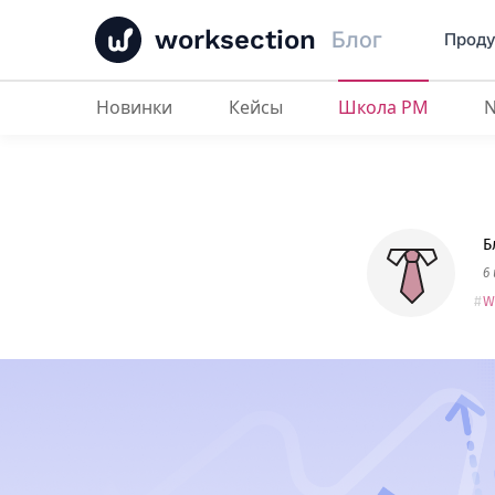
worksection
Блог
Проду
Новинки
Кейсы
Школа PM
Эффективное управление прое
Б
6
W