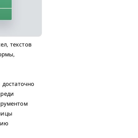
ел, текстов
ормы,
и достаточно
среди
трументом
лицы
нию