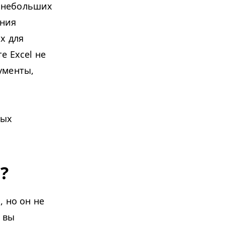
 небольших
ения
х для
е Excel не
ументы,
ных
?
 но он не
 вы