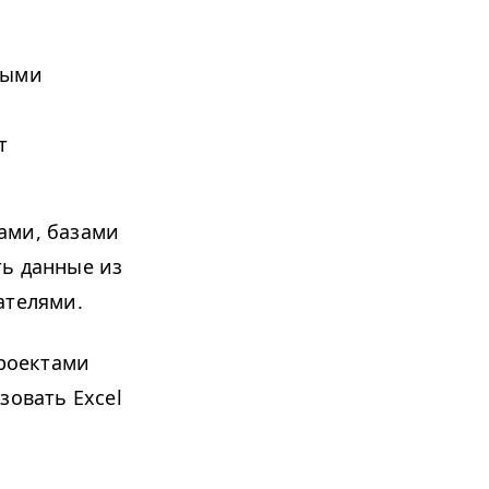
ными
т
ами, базами
ть данные из
ателями.
проектами
зовать Excel