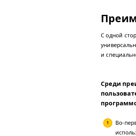
Преим
С одной сто
универсальн
и специальн
Среди пре
пользоват
программо
Во-перв
исполь