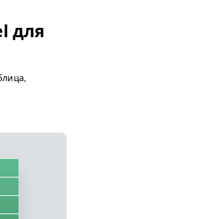
l для
блица,