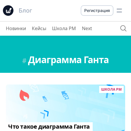
Блог
Регистрация
Новинки
Кейсы
Школа PM
Next
Диаграмма Ганта
#
ШКОЛА PM
Что такое диаграмма Ганта