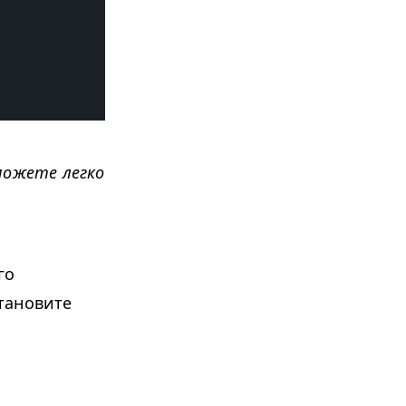
можете легко
го
тановите
.