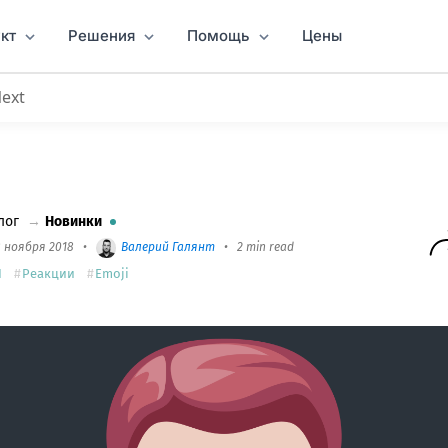
кт
Решения
Помощь
Цены
Next
акции с эмодзи
лог
→
Новинки
8 ноября 2018
•
Валерий Галянт
•
2 min read
I
Реакции
Emoji