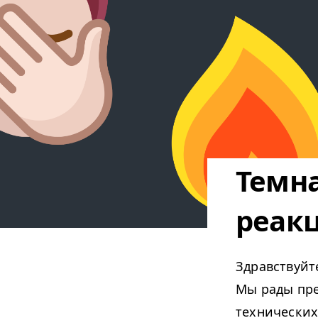
Темна
реакц
Здравствуйте
Мы рады пре
технических