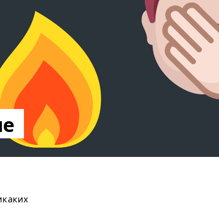
ые
икаких