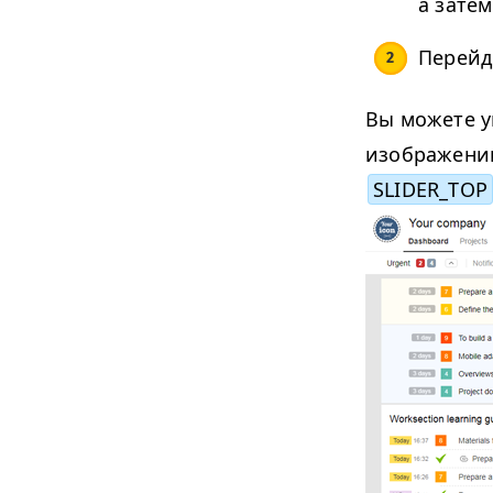
а зате
Перейд
Вы можете у
изображении
SLIDER_TOP