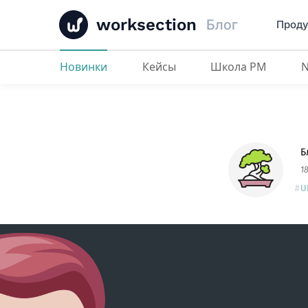
worksection
Блог
Проду
Новинки
Кейсы
Школа PM
Темная тема и четыре новые ре
Б
1
U