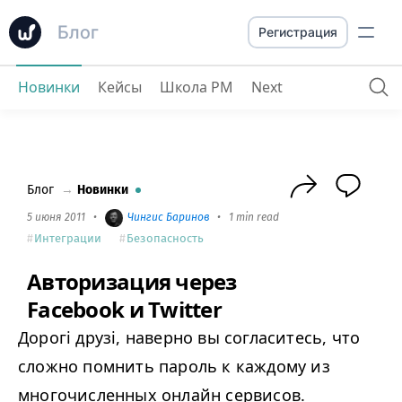
Блог
Регистрация
Новинки
Кейсы
Школа PM
Next
Авторизация через Facebook и Twitter
Блог
→
Новинки
5 июня 2011
•
Чингиc Баринов
•
1 min read
Интеграции
Безопасность
Авторизация через
Facebook и Twitter
Дорогі друзі, наверно вы согласитесь, что
сложно помнить пароль к каждому из
многочисленных онлайн сервисов.