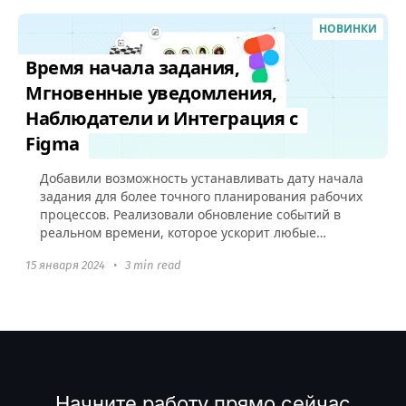
НОВИНКИ
Время начала задания,
Мгновенные уведомления,
Наблюдатели и Интеграция с
Figma
Добавили возможность устанавливать дату начала
задания для более точного планирования рабочих
процессов. Реализовали обновление событий в
реальном времени, которое ускорит любые
взаимодействия в аккаунте и добавили
15 января 2024
•
3 min read
интеграцию с Figma.
Начните работу прямо сейчас