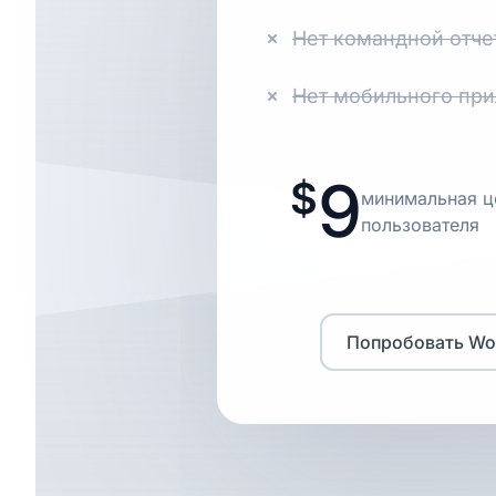
Нет командной отче
Нет мобильного пр
9
минимальная ц
пользователя
Попробовать Wor