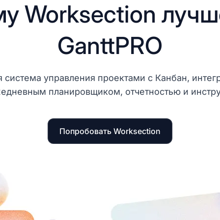
у Worksection лучш
GanttPRO
ая система управления проектами с Канбан, инт
жедневным планировщиком, отчетностью и инстр
Попробовать Worksection