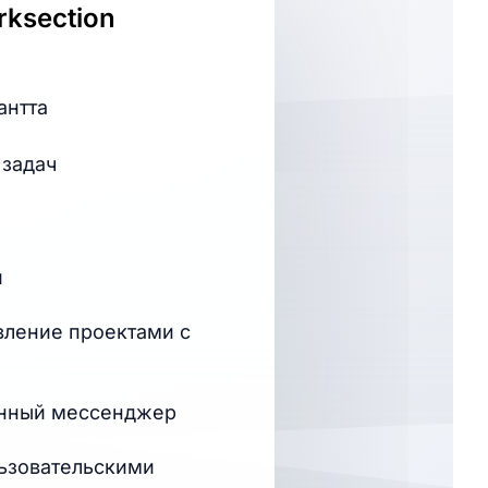
ksection
антта
 задач
и
вление проектами с
нный мессенджер
льзовательскими