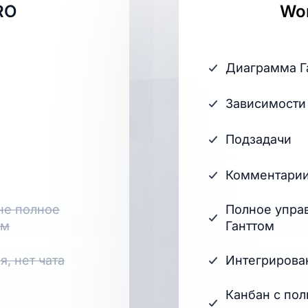
RO
Wor
Диаграмма Г
Зависимости
Подзадачи
Комментари
не полное
Полное упра
ом
Ганттом
, нет чата
Интегрирова
Канбан с по