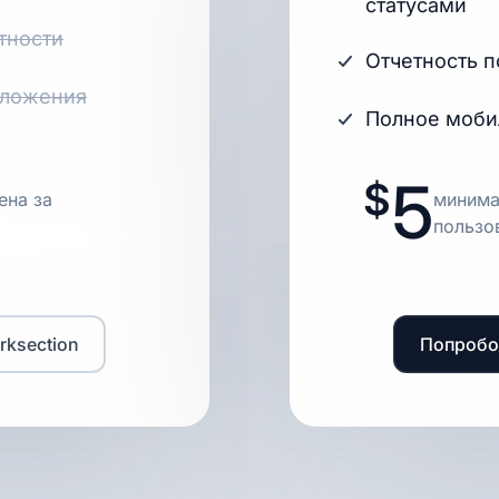
статусами
тности
Отчетность 
иложения
Полное моби
5
ена за
минима
пользо
ksection
Попробо