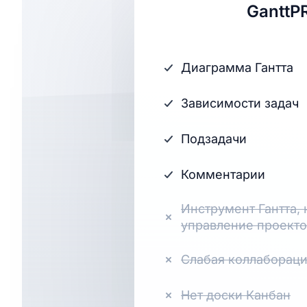
GanttP
Диаграмма Гантта
Зависимости задач
Подзадачи
Комментарии
Инструмент Гантта, 
управление проект
Слабая коллаборация
Нет доски Канбан