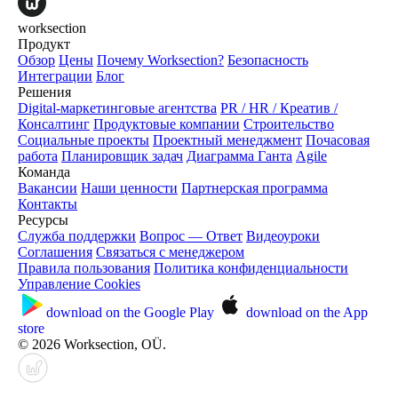
worksection
Продукт
Обзор
Цены
Почему Worksection?
Безопасность
Интеграции
Блог
Решения
Digital-маркетинговые агентства
PR / HR / Креатив /
Консалтинг
Продуктовые компании
Строительство
Социальные проекты
Проектный менеджмент
Почасовая
работа
Планировщик задач
Диаграмма Ганта
Agile
Команда
Вакансии
Наши ценности
Партнерская программа
Контакты
Ресурсы
Служба поддержки
Вопрос — Ответ
Видеоуроки
Соглашения
Связаться с менеджером
Правила пользования
Политика конфиденциальности
Управление Cookies
download on the
Google Play
download on the
App
store
© 2026 Worksection, OÜ.