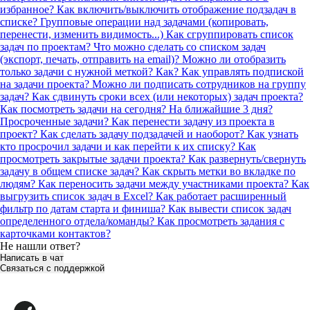
избранное?
Как включить/выключить отображение подзадач в
списке?
Групповые операции над задачами (копировать,
перенести, изменить видимость...)
Как сгруппировать список
задач по проектам?
Что можно сделать со списком задач
(экспорт, печать, отправить на email)?
Можно ли отобразить
только задачи с нужной меткой? Как?
Как управлять подпиской
на задачи проекта? Можно ли подписать сотрудников на группу
задач?
Как сдвинуть сроки всех (или некоторых) задач проекта?
Как посмотреть задачи на сегодня? На ближайшие 3 дня?
Просроченные задачи?
Как перенести задачу из проекта в
проект? Как сделать задачу подзадачей и наоборот?
Как узнать
кто просрочил задачи и как перейти к их списку?
Как
просмотреть закрытые задачи проекта?
Как развернуть/свернуть
задачу в общем списке задач?
Как скрыть метки во вкладке по
людям?
Как переносить задачи между участниками проекта?
Как
выгрузить список задач в Excel?
Как работает расширенный
фильтр по датам старта и финиша?
Как вывести список задач
определенного отдела/команды?
Как просмотреть задания с
карточками контактов?
Не нашли ответ?
Написать в чат
Связаться с поддержкой