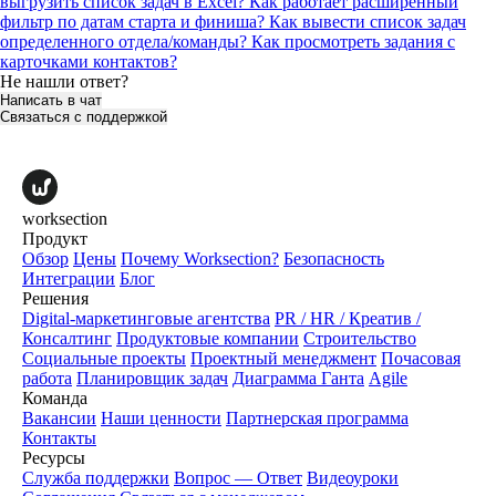
выгрузить список задач в Excel?
Как работает расширенный
фильтр по датам старта и финиша?
Как вывести список задач
определенного отдела/команды?
Как просмотреть задания с
карточками контактов?
Не нашли ответ?
Написать в чат
Связаться с поддержкой
worksection
Продукт
Обзор
Цены
Почему Worksection?
Безопасность
Интеграции
Блог
Решения
Digital-маркетинговые агентства
PR / HR / Креатив /
Консалтинг
Продуктовые компании
Строительство
Социальные проекты
Проектный менеджмент
Почасовая
работа
Планировщик задач
Диаграмма Ганта
Agile
Команда
Вакансии
Наши ценности
Партнерская программа
Контакты
Ресурсы
Служба поддержки
Вопрос — Ответ
Видеоуроки