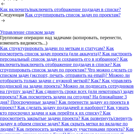
Как включить/выключить отображение подзадач в списке?
Следующая
Как сгруппировать список задач по проектам?
Управление списком задач
Групповые операции над задачами (копировать, перенести,
изменить видимость...)
Как структурировать задачи по меткам и статусам?
Как
посмотреть список задач проекта (или аккаунта)?
Как настроить
персональный список задач и сохранить его в избранное?
Как
включить/выключить отображение подзадач в списке?
Как
сгруппировать список задач по проектам?
Что можно сделать со
списком задач (экспорт, печать, отправить на email)?
Можно ли
отобразить только задачи с нужной меткой? Как?
Как управлять
подпиской на задачи проекта? Можно ли подписать сотрудников
на группу задач?
Как сдвинуть сроки всех (или некоторых) задач
проекта?
Как посмотреть задачи на сегодня? На ближайшие 3
дня? Просроченные задачи?
Как перенести задачу из проекта в
проект? Как сделать задачу подзадачей и наоборот?
Как узнать
кто просрочил задачи и как перейти к их списку?
Как
просмотреть закрытые задачи проекта?
Как развернуть/свернуть
задачу в общем списке задач?
Как скрыть метки во вкладке по
людям?
Как переносить задачи между участниками проекта?
Как