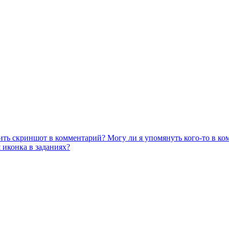
ить скриншот в комментарий?
Могу ли я упомянуть кого-то в к
я иконка в заданиях?