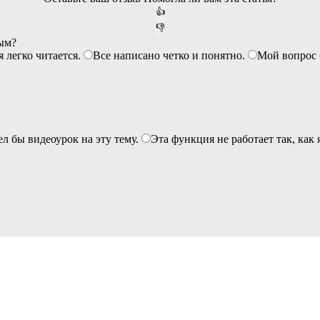
👍
👎
ным?
я легко читается.
Все написано четко и понятно.
Мой вопрос 
ел бы видеоурок на эту тему.
Эта функция не работает так, как 