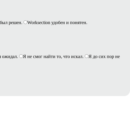
был решен.
Worksection удобен и понятен.
я ожидал.
Я не смог найти то, что искал.
Я до сих пор не