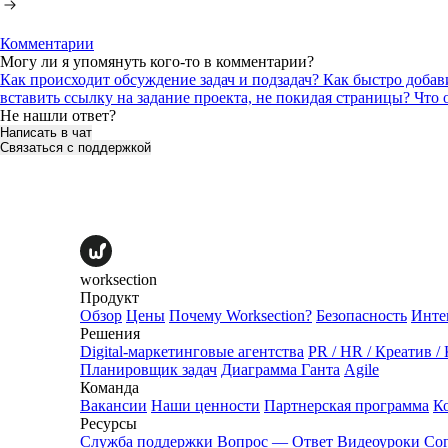
Комментарии
Могу ли я упомянуть кого-то в комментарии?
Как происходит обсуждение задач и подзадач?
Как быстро добав
вставить ссылку на задание проекта, не покидая страницы?
Что 
Не нашли ответ?
Написать в чат
Связаться с поддержкой
worksection
Продукт
Обзор
Цены
Почему Worksection?
Безопасность
Инте
Решения
Digital-маркетинговые агентства
PR / HR / Креатив /
Планировщик задач
Диаграмма Ганта
Agile
Команда
Вакансии
Наши ценности
Партнерская программа
К
Ресурсы
Служба поддержки
Вопрос — Ответ
Видеоуроки
Со