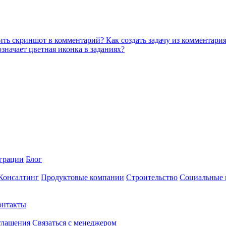
ить скриншот в комментарий?
Как создать задачу из комментари
означает цветная иконка в заданиях?
грации
Блог
 Консалтинг
Продуктовые компании
Строительство
Социальные 
онтакты
глашения
Связаться с менеджером