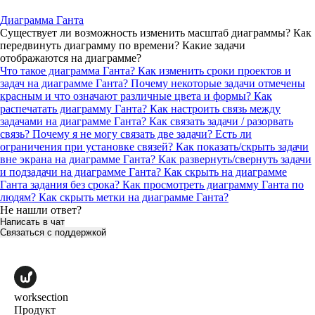
Диаграмма Ганта
Существует ли возможность изменить масштаб диаграммы? Как
передвинуть диаграмму по времени? Какие задачи
отображаются на диаграмме?
Что такое диаграмма Ганта?
Как изменить сроки проектов и
задач на диаграмме Ганта?
Почему некоторые задачи отмечены
красным и что означают различные цвета и формы?
Как
распечатать диаграмму Ганта?
Как настроить связь между
задачами на диаграмме Ганта? Как связать задачи / разорвать
связь?
Почему я не могу связать две задачи? Есть ли
ограничения при установке связей?
Как показать/скрыть задачи
вне экрана на диаграмме Ганта?
Как развернуть/свернуть задачи
и подзадачи на диаграмме Ганта?
Как скрыть на диаграмме
Ганта задания без срока?
Как просмотреть диаграмму Ганта по
людям?
Как скрыть метки на диаграмме Ганта?
Не нашли ответ?
Написать в чат
Связаться с поддержкой
worksection
Продукт