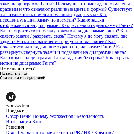
задач на диаграмме Ганта?
Почему некоторые задачи отмечены
красным и что означают различные цвета и формы?
Существует
ли возможность изменить масштаб диаграммы? Как
передвинуть диаграмму по времени? Какие задачи
отображаются на диаграмме?
Как распечатать диаграмму Ганта?
Как настроить связь между задачами на диаграмме Ганта? Как
связать задачи / разорвать связь?
Почему я не могу связать две
задачи? Есть ли ограничения при установке связей?
Как
показать/скрыть задачи вне экрана на диаграмме Ганта?
Как
развернуть/свернуть задачи и подзадачи на диаграмме Ганта?
Как скрыть на диаграмме Ганта задания без срока?
Как скрыть
метки на диаграмме Ганта?
Не нашли ответ?
Написать в чат
Связаться с поддержкой
worksection
Продукт
Обзор
Цены
Почему Worksection?
Безопасность
Интеграции
Блог
Решения
Digital-маркетинговые агентства
PR / HR / Креатив /