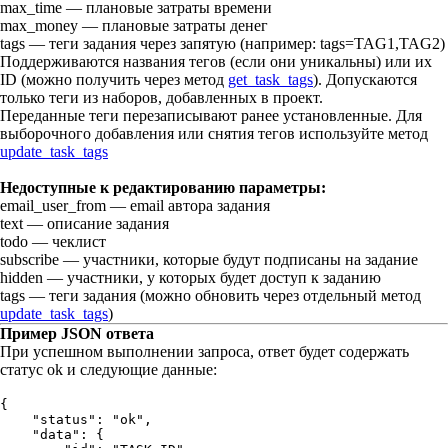
max_time
— плановые затраты времени
max_money
— плановые затраты денег
tags
— теги задания через запятую (например:
tags=TAG1,TAG2
)
Поддерживаются названия тегов (если они уникальны) или их
ID (можно получить через метод
get_task_tags
). Допускаются
только теги из наборов, добавленных в проект.
Переданные теги перезаписывают ранее установленные. Для
выборочного добавления или снятия тегов используйте метод
update_task_tags
Недоступные к редактированию параметры:
email_user_from
— email автора задания
text
— описание задания
todo
— чеклист
subscribe
— участники, которые будут подписаны на задание
hidden
— участники, у которых будет доступ к заданию
tags
— теги задания (можно обновить через отдельный метод
update_task_tags
)
Пример JSON ответа
При успешном выполнении запроса, ответ будет содержать
статус
ok
и следующие данные:
{
    "status": "ok",
    "data": {