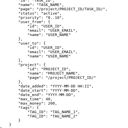
        "id": "TASK_ID",
        "name": "TASK_NAME",
        "page": "/project/PROJECT_ID/TASK_ID/",
        "status": "active",
        "priority": "0..10",
        "user_from": {

            "email": "USER_EMAIL",
            "name": "USER_NAME"
        },
        "user_to": {

            "email": "USER_EMAIL",
            "name": "USER_NAME"
        },
        "project": {
            "id": "PROJECT_ID",
            "name": "PROJECT_NAME",
            "page": "/project/PROJECT_ID/"
        },
        "date_added": "YYYY-MM-DD HH:II",
        "date_start": "YYYY-MM-DD",
        "date_end": "YYYY-MM-DD",

        "max_time": 40,

        "max_money": 200,

        "tags": {

            "TAG_ID": "TAG_NAME_1",
            "TAG_ID": "TAG_NAME_2"
        }
    }