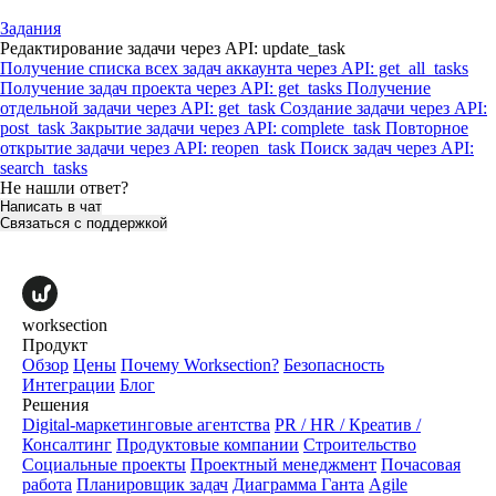
Задания
Редактирование задачи через API: update_task
Получение списка всех задач аккаунта через API: get_all_tasks
Получение задач проекта через API: get_tasks
Получение
отдельной задачи через API: get_task
Создание задачи через API:
post_task
Закрытие задачи через API: complete_task
Повторное
открытие задачи через API: reopen_task
Поиск задач через API:
search_tasks
Не нашли ответ?
Написать в чат
Связаться с поддержкой
worksection
Продукт
Обзор
Цены
Почему Worksection?
Безопасность
Интеграции
Блог
Решения
Digital-маркетинговые агентства
PR / HR / Креатив /
Консалтинг
Продуктовые компании
Строительство
Социальные проекты
Проектный менеджмент
Почасовая
работа
Планировщик задач
Диаграмма Ганта
Agile