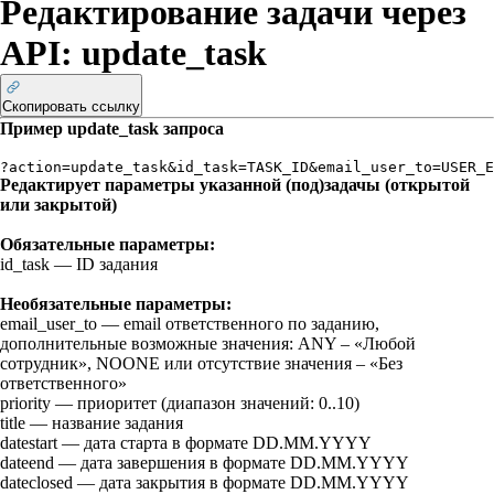
Редактирование задачи через
API: update_task
Скопировать ссылку
Пример
update_task
запроса
?action=update_task&id_task=TASK_ID&email_user_to=USER_E
Редактирует параметры указанной (под)задачы (открытой
или закрытой)
Обязательные параметры:
id_task
— ID задания
Необязательные параметры:
email_user_to
— email ответственного по заданию,
дополнительные возможные значения:
ANY
– «Любой
сотрудник»,
NOONE
или отсутствие значения – «Без
ответственного»
priority
— приоритет (диапазон значений:
0..10
)
title
— название задания
datestart
— дата старта в формате DD.MM.YYYY
dateend
— дата завершения в формате DD.MM.YYYY
dateclosed
— дата закрытия в формате DD.MM.YYYY