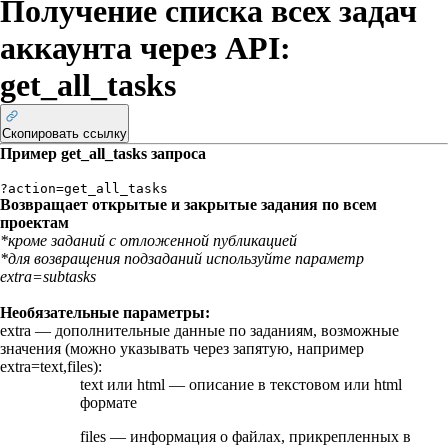
Получение списка всех задач
аккаунта через API:
get_all_tasks
Скопировать ссылку
Пример
get_all_tasks
запроса
?action=get_all_tasks
Возвращает открытые и закрытые задания по всем
проектам
*кроме заданий с отложенной публикацией
*для возвращения подзаданий используйте параметр
extra=subtasks
Необязательные параметры:
extra
— дополнительные данные по заданиям, возможные
значения (можно указывать через запятую, например
extra=text,files
):
text
или
html
— описание в текстовом или html
формате
files
— информация о файлах, прикрепленных в