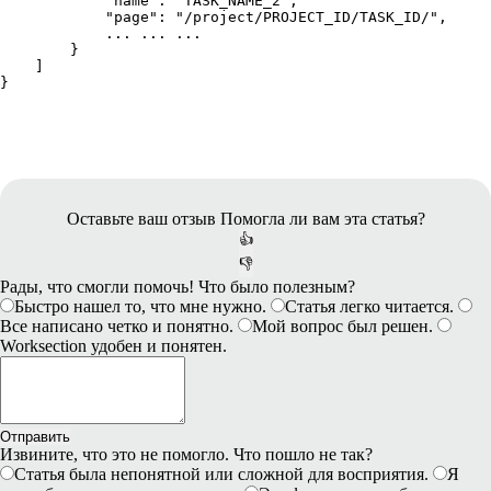
            "name": "TASK_NAME_2",

            "page": "/project/PROJECT_ID/TASK_ID/",

            ... ... ...

        }

    ]

}
Оставьте ваш отзыв
Помогла ли вам эта статья?
👍
👎
Рады, что смогли помочь! Что было полезным?
Быстро нашел то, что мне нужно.
Статья легко читается.
Все написано четко и понятно.
Мой вопрос был решен.
Worksection удобен и понятен.
Отправить
Извините, что это не помогло. Что пошло не так?
Статья была непонятной или сложной для восприятия.
Я