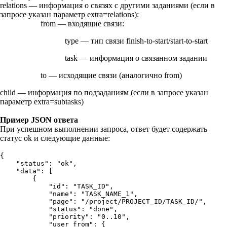
relations
— информация о связях с другими заданиями (если в
запросе указан параметр
extra=relations
):
from
— входящие связи:
type
— тип связи
finish-to-start
/
start-to-start
task
— информация о связанном задании
to
— исходящие связи (аналогично
from
)
child
— информация по подзаданиям (если в запросе указан
параметр
extra=subtasks
)
Пример JSON ответа
При успешном выполнении запроса, ответ будет содержать
статус
ok
и следующие данные:
{

    "status": "ok",

    "data": [

        {

            "id": "TASK_ID",

            "name": "TASK_NAME_1",

            "page": "/project/PROJECT_ID/TASK_ID/",

            "status": "done",

            "priority": "0..10",

            "user_from": {
