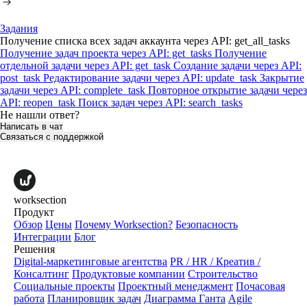
Задания
Получение списка всех задач аккаунта через API: get_all_tasks
Получение задач проекта через API: get_tasks
Получение
отдельной задачи через API: get_task
Создание задачи через API:
post_task
Редактирование задачи через API: update_task
Закрытие
задачи через API: complete_task
Повторное открытие задачи через
API: reopen_task
Поиск задач через API: search_tasks
Не нашли ответ?
Написать в чат
Связаться с поддержкой
worksection
Продукт
Обзор
Цены
Почему Worksection?
Безопасность
Интеграции
Блог
Решения
Digital-маркетинговые агентства
PR / HR / Креатив /
Консалтинг
Продуктовые компании
Строительство
Социальные проекты
Проектный менеджмент
Почасовая
работа
Планировщик задач
Диаграмма Ганта
Agile