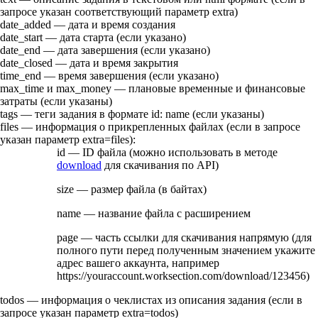
запросе указан соответствующий параметр
extra
)
date_added
— дата и время создания
date_start
— дата старта (если указано)
date_end
— дата завершения (если указано)
date_closed
— дата и время закрытия
time_end
— время завершения (если указано)
max_time
и
max_money
— плановые временные и финансовые
затраты (если указаны)
tags
— теги задания в формате
id
:
name
(если указаны)
files
— информация о прикрепленных файлах (если в запросе
указан параметр
extra=files
):
id
— ID файла (можно использовать в методе
download
для скачивания по API)
size
— размер файла (в байтах)
name
— название файла с расширением
page
— часть ссылки для скачивания напрямую (для
полного пути перед полученным значением укажите
адрес вашего аккаунта, например
https://youraccount.worksection.com
/download/123456
)
todos
— информация о чеклистах из описания задания (если в
запросе указан параметр
extra=todos
)