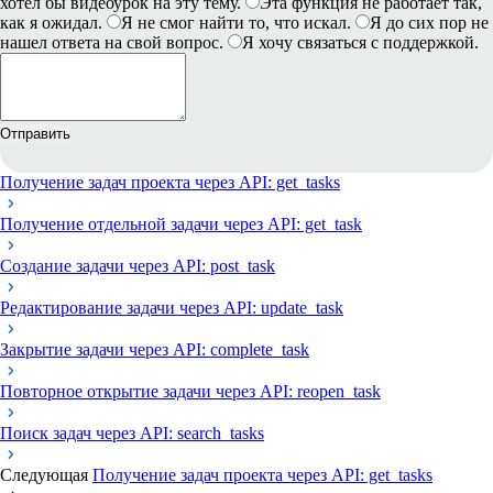
хотел бы видеоурок на эту тему.
Эта функция не работает так,
как я ожидал.
Я не смог найти то, что искал.
Я до сих пор не
нашел ответа на свой вопрос.
Я хочу связаться с поддержкой.
Отправить
Получение задач проекта через API: get_tasks
Получение отдельной задачи через API: get_task
Создание задачи через API: post_task
Редактирование задачи через API: update_task
Закрытие задачи через API: complete_task
Повторное открытие задачи через API: reopen_task
Поиск задач через API: search_tasks
Следующая
Получение задач проекта через API: get_tasks