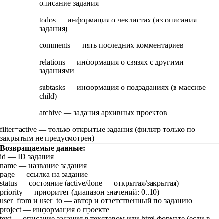
описание задания
todos
— информация о чеклистах (из описания
задания)
comments
— пять последних комментариев
relations
— информация о связях с другими
заданиями
subtasks
— информация о подзаданиях (в массиве
child
)
archive
— задания архивных проектов
filter=active
— только открытые задания (фильтр только по
закрытым не предусмотрен)
Возвращаемые данные:
id
— ID задания
name
— название задания
page
— ссылка на задание
status
— состояние (
active
/
done
— открытая/закрытая)
priority
— приоритет (диапазон значений:
0..10
)
user_from
и
user_to
— автор и ответственный по заданию
project
— информация о проекте
text
— описание задания в текстовом или html формате (если в