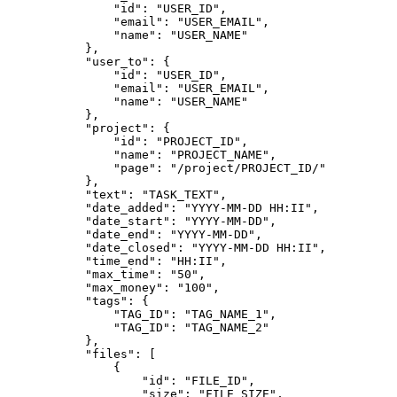
                "id": "USER_ID",

                "email": "USER_EMAIL",

                "name": "USER_NAME"

            },

            "user_to": {

                "id": "USER_ID",

                "email": "USER_EMAIL",

                "name": "USER_NAME"

            },

            "project": {

                "id": "PROJECT_ID",

                "name": "PROJECT_NAME",

                "page": "/project/PROJECT_ID/"

            },

            "text": "TASK_TEXT",

            "date_added": "YYYY-MM-DD HH:II",

            "date_start": "YYYY-MM-DD",

            "date_end": "YYYY-MM-DD",

            "date_closed": "YYYY-MM-DD HH:II",

            "time_end": "HH:II",

            "max_time": "50",

            "max_money": "100",

            "tags": {

                "TAG_ID": "TAG_NAME_1",

                "TAG_ID": "TAG_NAME_2"

            },

            "files": [

                {

                    "id": "FILE_ID",

                    "size": "FILE_SIZE",
