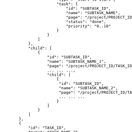
                        "task": {

                            "id": "SUBTASK_ID",

                            "name": "SUBTASK_NAME",

                            "page": "/project/PROJECT_ID
                            "status": "done",

                            "priority": "0..10"

                        }

                    }

                ]

            },
            "child": [

                {

                    "id": "SUBTASK_ID",

                    "name": "SUBTASK_NAME_1",

                    "page": "/project/PROJECT_ID/TASK_ID
                    ... ... ...,

                    "child": [

                        {

                         "id": "SUBTASK_ID",

                         "name": "SUBTASK_NAME_2",

                         "page": "/project/PROJECT_ID/TA
                         ... ... ...

                        }

                    ]
                }

            ]    

        },

        {

            "id": "TASK_ID",
