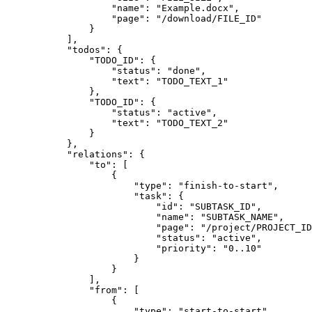
                    "name": "Example.docx",

                    "page": "/download/FILE_ID"

                }

            ],
            "todos": {

                "TODO_ID": {

                    "status": "done",

                    "text": "TODO_TEXT_1"

                },

                "TODO_ID": {

                    "status": "active",

                    "text": "TODO_TEXT_2"

                }

            },

            "relations": {

                "to": [

                    {

                        "type": "finish-to-start",

                        "task": {

                            "id": "SUBTASK_ID",

                            "name": "SUBTASK_NAME",

                            "page": "/project/PROJECT_ID
                            "status": "active",

                            "priority": "0..10"

                        }

                    }

                ],

                "from": [

                    {

                        "type": "start-to-start",
