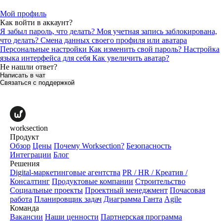
Мой профиль
Как войти в аккаунт?
Я забыл пароль, что делать?
Моя учетная запись заблокирована,
что делать?
Смена данных своего профиля или аватара
Персональные настройки
Как изменить свой пароль?
Настройка
языка интерфейса для себя
Как увеличить аватар?
Не нашли ответ?
Написать в чат
Связаться с поддержкой
worksection
Продукт
Обзор
Цены
Почему Worksection?
Безопасность
Интеграции
Блог
Решения
Digital-маркетинговые агентства
PR / HR / Креатив /
Консалтинг
Продуктовые компании
Строительство
Социальные проекты
Проектный менеджмент
Почасовая
работа
Планировщик задач
Диаграмма Ганта
Agile
Команда
Вакансии
Наши ценности
Партнерская программа