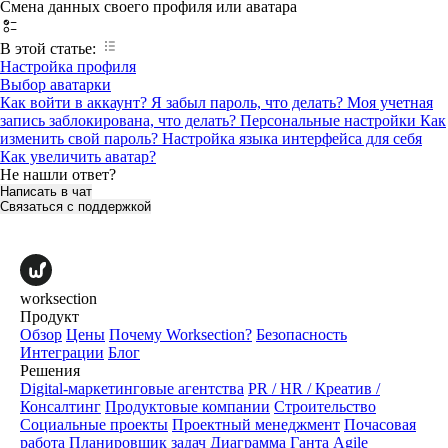
Смена данных своего профиля или аватара
В этой статье:
Настройка профиля
Выбор аватарки
Как войти в аккаунт?
Я забыл пароль, что делать?
Моя учетная
запись заблокирована, что делать?
Персональные настройки
Как
изменить свой пароль?
Настройка языка интерфейса для себя
Как увеличить аватар?
Не нашли ответ?
Написать в чат
Связаться с поддержкой
worksection
Продукт
Обзор
Цены
Почему Worksection?
Безопасность
Интеграции
Блог
Решения
Digital-маркетинговые агентства
PR / HR / Креатив /
Консалтинг
Продуктовые компании
Строительство
Социальные проекты
Проектный менеджмент
Почасовая
работа
Планировщик задач
Диаграмма Ганта
Agile