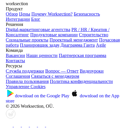
worksection
Продукт
Обзор
Цены
Почему Worksection?
Безопасность
Интеграции
Блог
Решения
Digital-маркетинговые агентства
PR / HR / Креатив /
Консалтинг
Продуктовые компании
Строительство
Социальные проекты
Проектный менеджмент
Почасовая
работа
Планировщик задач
Диаграмма Ганта
Agile
Команда
Вакансии
Наши ценности
Партнерская программа
Контакты
Ресурсы
Служба поддержки
Вопрос — Ответ
Видеоуроки
Соглашения
Связаться с менеджером
Правила пользования
Политика конфиденциальности
Управление Cookies
download on the
Google Play
download on the
App
store
© 2026 Worksection, OÜ.